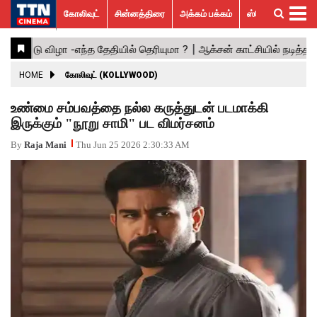
கோலிவுட்
சின்னத்திரை
அக்கம் பக்கம்
ஸ்பெஷல் ஸ்டோரீஸ்
கோலிவுட்
சின்னத்திரை
பாலிவுட்
ஹாலிவுட்
அக்கம்
ஸ்பெஷல்
விமர்சனம்
GALLERY
VIDEOS
What’s
Trending
பக்கம்
ஸ்டோரீஸ்
Hot
News
ACTRESS
HOME
கோலிவுட் (KOLLYWOOD)
ACTORS
உண்மை சம்பவத்தை நல்ல கருத்துடன் படமாக்கி
இருக்கும் "நூறு சாமி" பட விமர்சனம்
MOVIESTILLS
By
Raja Mani
Thu Jun 25 2026 2:30:33 AM
EVENTS