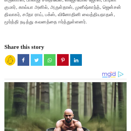
குமார், காவ்யா அனில், அருள்தாஸ், முனீஷ்காந்த், ஜென்சன்
திவாகர், சபீதா ராய், பக்ஸ், வினோதினி வைத்தியநாதன்,
மூர்த்தி நடித்து கவனத்தை ஈர்த்துள்ளனர்.
Share this story