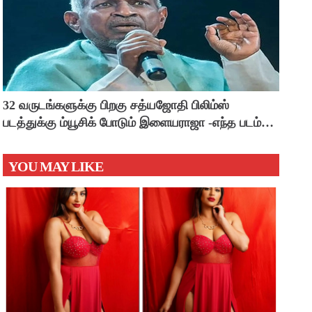
32 வருடங்களுக்கு பிறகு சத்யஜோதி பிலிம்ஸ்
படத்துக்கு ம்யூசிக் போடும் இளையராஜா -எந்த படம்
தெரியுமா ?
YOU MAY LIKE