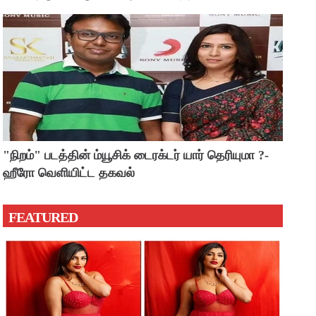
"நிறம்" படத்தின் ம்யூசிக் டைரக்டர் யார் தெரியுமா ?-
ஹீரோ வெளியிட்ட தகவல்
FEATURED