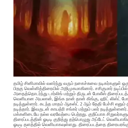
தமிழ் சினிமாவில் வளர்ந்து வரும் நகைச்சுவை நடிகர்களுள் ஒர
பிறகு வெள்ளித்திரையில் அறிமுகமாகினார். சசிகுமார் நடிப்பில
அதைத்தொடர்ந்து டார்லிங் மற்றும் திருடன் போலீஸ் திரைப்பட
வெளியான அயலான், இங்க நான் தான் கிங்கு, ஹிட் லிஸ்ட் போன்
நடித்துள்ளார். கடந்த மாதம் ஆகஸ்ட் 2 ஆம் தேதி பேச்சி எனும் 
நடித்தார். இவருடன் காயத்ரி சங்கர் மற்றும் பலர் நடித்துள்ளன
மக்களிடையே நல்ல வரவேற்பை பெற்றது. குறிப்பாக சிறுவர்களு
திரைப்படத்தின் ஓடிடி குறித்து தற்பொழுது அப்டேட் வெளியாக
ஓடிடி தளத்தில் வெளியாகவுள்ளது. திரைப்படத்தை திரையரங்குக