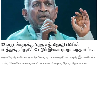
பிரவஸ்தி, டான்ஸ் மாஸ்டர் சாய்
32 வருடங்களுக்கு பிறகு சத்யஜோதி பிலிம்ஸ்
படத்துக்கு ம்யூசிக் போடும் இளையராஜா -எந்த படம்
தெரியுமா ?
சத்யஜோதி பிலிம்ஸ் தயாரிப்பில் டி.டி.பாலச்சந்திரன் எழுதி இயக்கியுள்ள
படம், ‘லெனின் பாண்டியன்’. கங்கை அமரன், ரோஜா ஜோடியுடன்
தர்ஷன் கணேசன், ஷ்ரிதா ராவ், ‘ஆடுகளம்’ நரேன், யுகேந்திரன்,
போஸ் வெங்கட், ஜார்ஜ