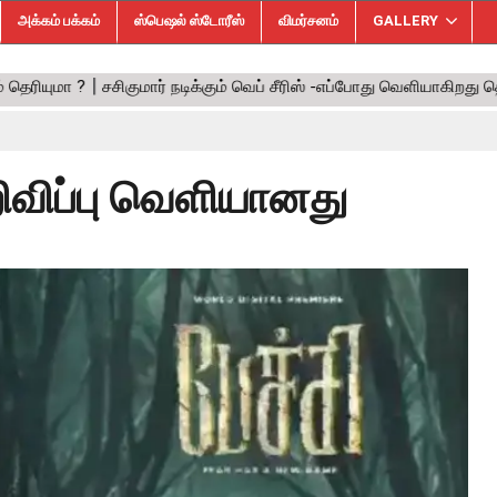
அக்கம் பக்கம்
ஸ்பெஷல் ஸ்டோரீஸ்
விமர்சனம்
GALLERY
றிவிப்பு வெளியானது