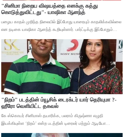
"சினிமா நிறைய விஷயத்தை எனக்கு கத்து
கொடுத்துவிட்டது"- யாஷிகா ஆனந்த்
பழைய காதல் முறிந்த நிலையில் இப்போது யாரையும் காதலிக்கவில்லை
என நடிகை யாஷிகா ஆனந்த் கூறியுள்ளார். பார்ட்டிக்கு இப்போதும்
செல்கிறீர்களா என்ற கேள்விக்கு, கடந்த 5 வருஷமா நான் எந்த
பார்ட்டிக்கும் போகுறது
"நிறம்" படத்தின் ம்யூசிக் டைரக்டர் யார் தெரியுமா ?-
ஹீரோ வெளியிட்ட தகவல்
கே ஸ்கொயர் சினிமாஸ் தயாரிக்க, பலராம் கிருஷ்ணா எழுதி
இயக்கியுள்ள ‘நிறம்’ என்ற படத்தின் டிரைலர் மற்றும் ஆடியோ
வெளியீட்டு விழா சென்னையில் நடந்தது. இதில் பாடகிகள் ஸ்ரீநிஷா,