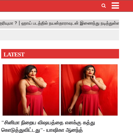
×
LATEST
"சினிமா நிறைய விஷயத்தை எனக்கு கத்து
கொடுத்துவிட்டது"- யாஷிகா ஆனந்த்