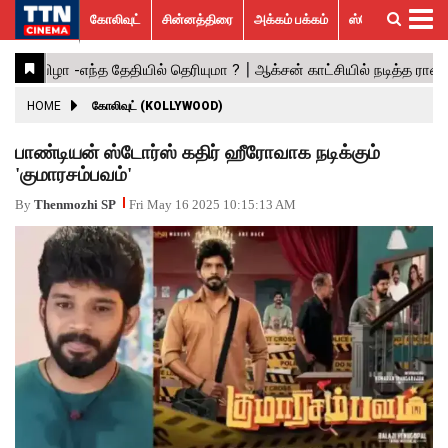
கோலிவுட்
சின்னத்திரை
அக்கம் பக்கம்
ஸ்பெஷல் ஸ்டோரீஸ்
கோலிவுட்
சின்னத்திரை
பாலிவுட்
ஹாலிவுட்
அக்கம்
ஸ்பெஷல்
விமர்சனம்
GALLERY
VIDEOS
What’s
Trending
பக்கம்
ஸ்டோரீஸ்
Hot
News
ACTRESS
HOME
கோலிவுட் (KOLLYWOOD)
ACTORS
பாண்டியன் ஸ்டோர்ஸ் கதிர் ஹீரோவாக நடிக்கும்
'குமாரசம்பவம்'
MOVIESTILLS
By
Thenmozhi SP
Fri May 16 2025 10:15:13 AM
EVENTS