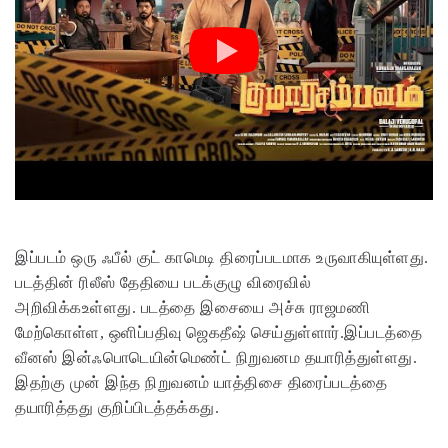
இப்படம் ஒரு ஃபீல் குட் காமெடி திரைப்படமாக உருவாகியுள்ளது.
படத்தின் ரிலீஸ் தேதியை படக்குழு விரைவில்
அறிவிக்கஉள்ளது. படத்தை இசையை அச்சு ராஜமணி
மேற்கொள்ள, ஒளிப்பதிவு ஜெகதீஷ் செய்துள்ளார்.இப்படத்தை
வீனஸ் இன்ஃபொடெயின்மெண்ட் நிறுவனம தயாரித்துள்ளது.
இதற்கு முன் இந்த நிறுவனம் யாத்திசை திரைப்படத்தை
தயாரித்தது குறிப்பிடத்தக்கது.