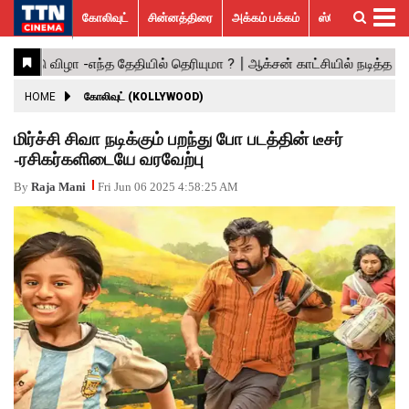
கோலிவுட்
சின்னத்திரை
அக்கம் பக்கம்
ஸ்பெஷல் ஸ்டோரீஸ்
கோலிவுட்
சின்னத்திரை
பாலிவுட்
ஹாலிவுட்
அக்கம்
ஸ்பெஷல்
விமர்சனம்
GALLERY
VIDEOS
What’s
Trending
பக்கம்
ஸ்டோரீஸ்
Hot
News
ACTRESS
HOME
கோலிவுட் (KOLLYWOOD)
ACTORS
மிர்ச்சி சிவா நடிக்கும் பறந்து போ படத்தின் டீசர்
-ரசிகர்களிடையே வரவேற்பு
MOVIESTILLS
By
Raja Mani
Fri Jun 06 2025 4:58:25 AM
EVENTS