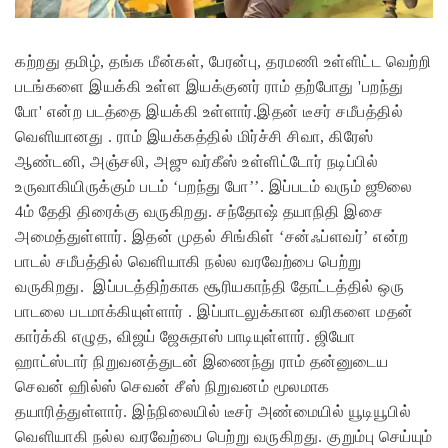
கற்றது தமிழ், தங்க மீன்கள், பேரன்பு, தரமணி உள்ளிட்ட வெற்றி
படங்களை இயக்கி உள்ள இயக்குனர் ராம் தற்போது 'பறந்து
போ' என்ற படத்தை இயக்கி உள்ளார்.இதன் டீசர் சமீபத்தில்
வெளியானது .
ராம் இயக்கத்தில் மிர்ச்சி சிவா, கிரேஸ்
ஆண்டனி, அஞ்சலி, அஜு வர்கீஸ் உள்ளிட்டோர் நடிப்பில்
உருவாகியிருக்கும் படம் ‘பறந்து போ’’. இப்படம் வரும் ஜூலை
4ம் தேதி திரைக்கு வருகிறது. சந்தோஷ் தயாநிதி இசை
அமைத்துள்ளார். இதன் முதல் சிங்கிள் ‘சன்ஃப்ளவர்’ என்ற
பாடல் சமீபத்தில் வெளியாகி நல்ல வரவேற்பை பெற்று
வருகிறது. இப்படத்திற்காக சூரியகாந்தி தோட்டத்தில் ஒரு
பாடலை படமாக்கியுள்ளார் . இப்பாடலுக்கான வரிகளை மதன்
கார்க்கி எழுத, விஜய் ஜேசுதாஸ் பாடியுள்ளார்.
ஜியோ
ஹாட்ஸ்டார் நிறுவனத்துடன் இணைந்து ராம் தன்னுடைய
செவன் ஹில்ஸ் செவன் சீஸ் நிறுவனம் மூலமாக
தயாரித்துள்ளார். இந்நிலையில் டீசர் அண்மையில் யூடியூபில்
வெளியாகி நல்ல வரவேற்பை பெற்று வருகிறது. குறும்பு செய்யும்