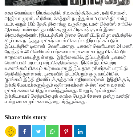
சுதா கொங்கரா இயக்கத்தில் சிவகார்த்திகேயன், ரவி மோகன்,
அதர்வா முரளி, ஸ்ரீலீலா, சேத்தன் நடித்துள்ள ‘பராசக்தி’ என்ற
படம், வரும் 10ம் தேதி திரைக்கு வருகிறது. டான் பிக்சர்ஸ் சார்பில்
ஆகாஷ் பாஸ்கரன் தயாரிக்க, ஜி.வி.பிரகாஷ் குமார் இசை
அமைத்துள்ளார். இப்படத்தின் இசை வெளியீட்டு விழா சமீபத்தில்
சிறப்பாக நடந்தது. ரசிகர்களால் மிகவும் எதிர்பார்க்கப்படும்
இப்படத்தின் டிரைலர் வெளியானது. டிரைலர் வெளியான 24 மணி
நேரத்தில் 40 மில்லியன் பார்வையாளர்களை கடந்து மிகப்பெரிய
சாதனை படைத்துள்ளது.
இந்நிலையில், இப்படத்தின் டிரைலர்
வெளியாகி பரபரப்பு ஏற்படுத்தியுள்ளது. இதில் இடம்பெற்ற
வசனங்கள் மிகவும் கூர்மையாக இருப்பதாக ரசிகர்கள் பாராட்டு
தெரிவித்துள்ளனர்.
டிரைலரில் இடம்பெறும் ஒரு காட்சியில்,
‘நாங்கள் இந்தி திணிப்புக்குத்தான் எதிரானவர்கள். இந்திக்கும்,
இந்தி பேசுபவர்களுக்கும் எதிரானவர்கள் அல்ல’ என்ற வசனம்
ரசிகர் களை பெரிதும் கவர்ந்துள்ளது. மேலும், ‘டில்லிதான்
இந்தியாவா? செந்தமிழைக் காக்க பெரும் சேனை ஒன்று உண்டு’
என்ற வசனமும் கவனத்தை ஈர்த்துள்ளது.
Share this story