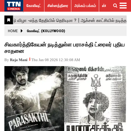
கோலிவுட்
சின்னத்திரை
அக்கம் பக்கம்
ஸ்பெஷல் ஸ்டோரீஸ்
கோலிவுட்
சின்னத்திரை
பாலிவுட்
ஹாலிவுட்
அக்கம்
ஸ்பெஷல்
விமர்சனம்
GALLERY
VIDEOS
What’s
Trending
பக்கம்
ஸ்டோரீஸ்
Hot
News
ACTRESS
HOME
கோலிவுட் (KOLLYWOOD)
ACTORS
சிவகார்த்திகேயன் நடித்துள்ள பராசக்தி ட்ரைலர் புதிய
சாதனை
MOVIESTILLS
By
Raja Mani
Thu Jan 08 2026 12:30:08 AM
EVENTS