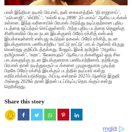
பான் இந்தியா நடிகர் பிரபாஸ், தன் கைவசத்தில் ‘தி ராஜாசாப்’,
‘ஃபௌஜி’, ‘ஸ்பிரிட்’, ‘கல்கி ஏ.டி.2898’ 2ம் பாகம்’ ஆகிய படங்கள்
உள்ளன. இந்த வரிசையில் பிரபாஸ் அடுத்து நடிப்பதற்கான புதிய
படத்தை ஒப்பந்தம் செய்துள்ளார். அந்த புதிய படத்தை தெலுங்கு
சினிமாவில் பிரபல நடன இயக்குனர் பிரேம் ரக்சித் என்பவர்
இயக்கவுள்ளார் என்பது கூடுதல் தகவல். பிரேம் ரக்சித், நடன
இயக்குனராக பணியாற்றிய ‘நாட்டு நாட்டு’ பாடல் ஆஸ்கர் விருது
வென்றது குறிப்பிடத்தக்கது.
மேலும், இவர் தமிழில் ‘அழகிய
தமிழ்மகன்’, ‘சுறா’, ‘வேலாயுதம்’ ஆகிய படங்களிலும் ஒரு சில
பாடல்களுக்கு நடன இயக்குனராக பணியாற்றினார். தற்போது
பிரபாஸ் தான் நடித்துவரும் படங்களை முழுவதுமாக முடித்த
பிறகே பிரேம் ரக்சித் இயக்கும் படத்தில் நடிப்பார் என்று
எதிர்பார்க்கப்படுகிறது. அப்படி என்றால் 2027ம் ஆண்டு இறுதி
அல்லது 2028ல் தான் இதன் படப்பிடிப்பு தொடங்கும் என்று
தெரிகிறது.
Share this story