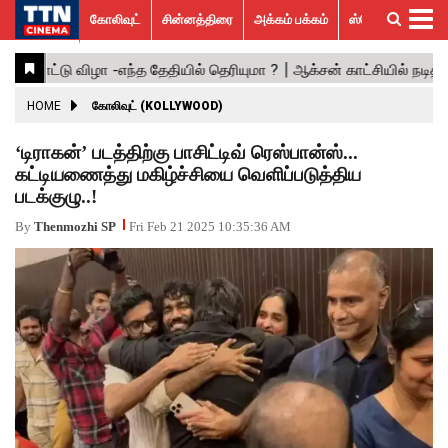
கோலிவுட்
சின்னத்திரை
அக்கம் பக்கம்
ஸ்பெஷல் ஸ்டோரீஸ்
கோலிவுட்
சின்னத்திரை
பாலிவுட்
ஹாலிவுட்
அக்கம்
ஸ்பெஷல்
விமர்சனம்
GALLERY
VIDEOS
What’s
Trending
பக்கம்
ஸ்டோரீஸ்
Hot
News
ACTRESS
HOME
கோலிவுட் (KOLLYWOOD)
ACTORS
‘டிராகன்’ படத்திற்கு பாசிட்டிவ் ரெஸ்பான்ஸ்...
கட்டியணைத்து மகிழ்ச்சியை வெளிப்படுத்திய
MOVIESTILLS
படக்குழு..!
EVENTS
By
Thenmozhi SP
Fri Feb 21 2025 10:35:36 AM