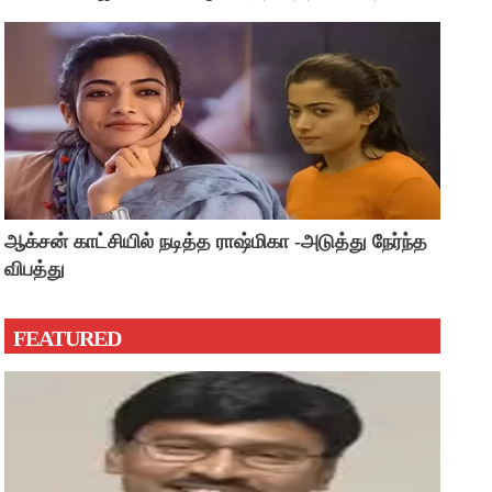
?
ஆக்சன் காட்சியில் நடித்த ராஷ்மிகா -அடுத்து நேர்ந்த
விபத்து
FEATURED