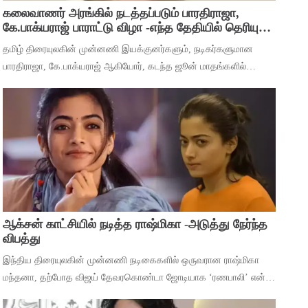
கலைவாணர் அரங்கில் நடத்தப்படும் பாரதிராஜா,
கே.பாக்யராஜ் பாராட்டு விழா -எந்த தேதியில் தெரியுமா
?
தமிழ் திரையுலகின் முன்னணி இயக்குனர்களும், நடிகர்களுமான
பாரதிராஜா, கே.பாக்யராஜ் ஆகியோர், கடந்த ஜூன் மாதங்களில்
அடுத்தடுத்து மரணம் அடைந்தனர். அவர்களின் திரைப்பட
சாதனைகளை பாராட்டி கவுரவிக்கும் வகையில்,
ஆக்சன் காட்சியில் நடித்த ராஷ்மிகா -அடுத்து நேர்ந்த
விபத்து
இந்திய திரையுலகின் முன்னணி நடிகைகளில் ஒருவரான ராஷ்மிகா
மந்தனா, தற்போத விஜய் தேவரகொண்டா ஜோடியாக ‘ரணபாலி’ என்ற
படத்தில் நடித்து முடித்துள்ளார். அடுத்து ஹீரோயினுக்கு