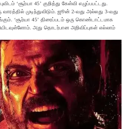
புவிடம் ‘சூர்யா 45’ குறித்து கேள்வி எழுப்பபட்டது.
ரு வாரத்தில் முடிந்துவிடும். ஜூன் 2-வது அல்லது 3-வது
்கும்.
‘சூர்யா 45’ திரைப்படம் ஒரு கொண்டாட்டமாக
யிடவுள்ளோம். அது தொடர்பான அறிவிப்புகள் எல்லாம்