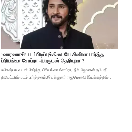
முக்கியத்துவம் கொண்ட ‘மைசா’ என்ற படத
‘வாரணாசி’ படப்பிடிப்புக்கிடையே சினிமா பார்த்த
ப்ரியங்கா சோப்ரா -யாருடன் தெரியுமா ?
மகேஷ்பாபுவுடன் சேர்ந்து பிரியங்கா சோப்ரா, நிக் ஜோனஸ் தம்பதி
தியேட்டரில் படம் பார்த்தனர்.இயக்குனர் ராஜமௌலி இயக்கத்தில்
மகேஷ் பாபு மற்றும் பிரியங்கா சோப்ரா முதன்மைப் பாத்திரங்களில்
நடிக்கும் ‘வாரணாசி’