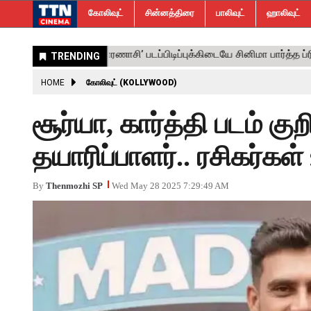
கோலிவுட்
சின்னத்திரை
பாலிவுட்
ஹாலிவுட்
HOME
கோலிவுட் (KOLLYWOOD)
சூர்யா, கார்த்தி படம் க
தயாரிப்பாளர்.. ரசிகர்கள் 
By
Thenmozhi SP
Wed May 28 2025 7:29:49 AM