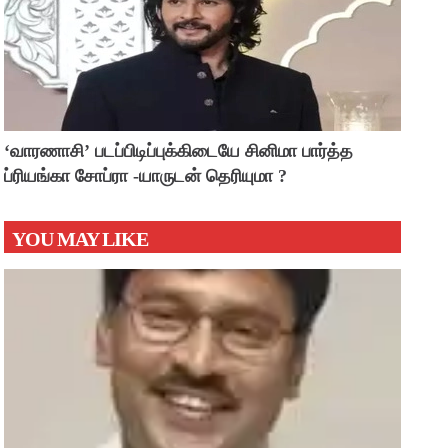
‘வாரணாசி’ படப்பிடிப்புக்கிடையே சினிமா பார்த்த
ப்ரியங்கா சோப்ரா -யாருடன் தெரியுமா ?
YOU MAY LIKE