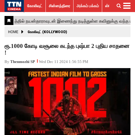
கோலிவுட்
சின்னத்திரை
அக்கம் பக்கம்
ஸ்பெஷல் ஸ்டோரீஸ்
கோலிவுட்
சின்னத்திரை
பாலிவுட்
ஹாலிவுட்
அக்கம்
ஸ்பெஷல்
விமர்சனம்
GALLERY
VIDEOS
What’s
Trending
பக்கம்
ஸ்டோரீஸ்
Hot
News
ACTRESS
HOME
கோலிவுட் (KOLLYWOOD)
ACTORS
ரூ.1000 கோடி வசூலை கடந்த புஷ்பா 2 புதிய சாதனை
!
MOVIESTILLS
By
Thenmozhi SP
Wed Dec 11 2024 1:56:55 PM
EVENTS