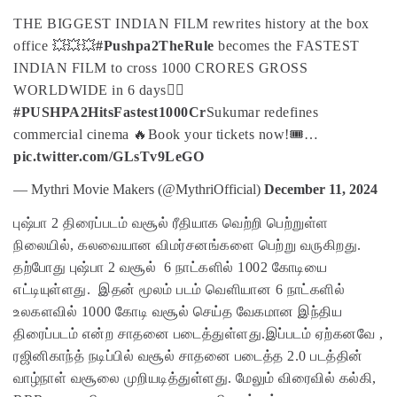
THE BIGGEST INDIAN FILM rewrites history at the box
office 💥💥💥
#Pushpa2TheRule
becomes the FASTEST
INDIAN FILM to cross 1000 CRORES GROSS
WORLDWIDE in 6 days❤‍🔥
#PUSHPA2HitsFastest1000Cr
Sukumar redefines
commercial cinema 🔥
Book your tickets now!
🎟️…
pic.twitter.com/GLsTv9LeGO
— Mythri Movie Makers (@MythriOfficial)
December 11, 2024
புஷ்பா 2 திரைப்படம் வசூல் ரீதியாக வெற்றி பெற்றுள்ள
நிலையில், கலவையான விமர்சனங்களை பெற்று வருகிறது.
தற்போது புஷ்பா 2 வசூல் 6 நாட்களில் 1002 கோடியை
எட்டியுள்ளது. இதன் மூலம் படம் வெளியான 6 நாட்களில்
உலகளவில் 1000 கோடி வசூல் செய்த வேகமான இந்திய
திரைப்படம் என்ற சாதனை படைத்துள்ளது.இப்படம் ஏற்கனவே ,
ரஜினிகாந்த் நடிப்பில் வசூல் சாதனை படைத்த 2.0 படத்தின்
வாழ்நாள் வசூலை முறியடித்துள்ளது. மேலும் விரைவில் கல்கி,