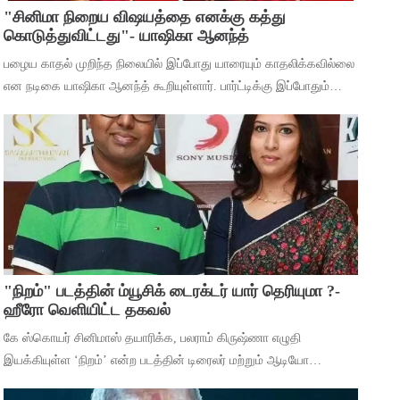
"சினிமா நிறைய விஷயத்தை எனக்கு கத்து
கொடுத்துவிட்டது"- யாஷிகா ஆனந்த்
பழைய காதல் முறிந்த நிலையில் இப்போது யாரையும் காதலிக்கவில்லை
என நடிகை யாஷிகா ஆனந்த் கூறியுள்ளார். பார்ட்டிக்கு இப்போதும்
செல்கிறீர்களா என்ற கேள்விக்கு, கடந்த 5 வருஷமா நான் எந்த
பார்ட்டிக்கும் போகுறது
"நிறம்" படத்தின் ம்யூசிக் டைரக்டர் யார் தெரியுமா ?-
ஹீரோ வெளியிட்ட தகவல்
கே ஸ்கொயர் சினிமாஸ் தயாரிக்க, பலராம் கிருஷ்ணா எழுதி
இயக்கியுள்ள ‘நிறம்’ என்ற படத்தின் டிரைலர் மற்றும் ஆடியோ
வெளியீட்டு விழா சென்னையில் நடந்தது. இதில் பாடகிகள் ஸ்ரீநிஷா,