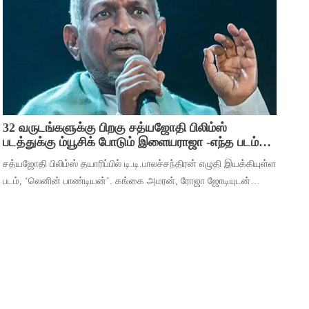
பிரவஸ்தி, டான்ஸ் மாஸ்டர் சாய்
32 வருடங்களுக்கு பிறகு சத்யஜோதி பிலிம்ஸ்
படத்துக்கு ம்யூசிக் போடும் இளையராஜா -எந்த படம்
தெரியுமா ?
சத்யஜோதி பிலிம்ஸ் தயாரிப்பில் டி.டி.பாலச்சந்திரன் எழுதி இயக்கியுள்ள
படம், ‘லெனின் பாண்டியன்’. கங்கை அமரன், ரோஜா ஜோடியுடன்
தர்ஷன் கணேசன், ஷ்ரிதா ராவ், ‘ஆடுகளம்’ நரேன், யுகேந்திரன்,
போஸ் வெங்கட், ஜார்ஜ