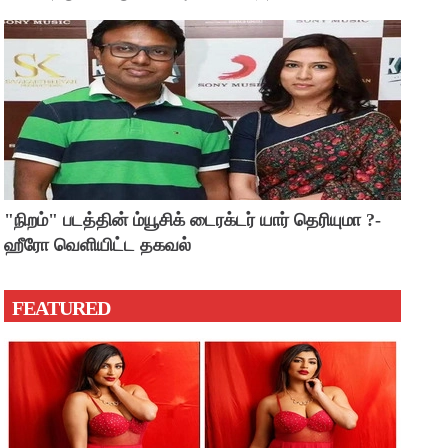
"நிறம்" படத்தின் ம்யூசிக் டைரக்டர் யார் தெரியுமா ?-
ஹீரோ வெளியிட்ட தகவல்
FEATURED