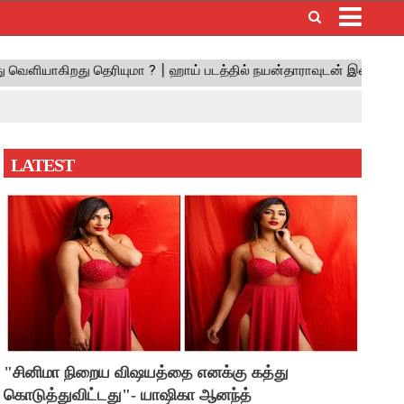
×
LATEST
"சினிமா நிறைய விஷயத்தை எனக்கு கத்து
கொடுத்துவிட்டது"- யாஷிகா ஆனந்த்