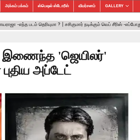
அக்கம் பக்கம்
ஸ்பெஷல் ஸ்டோரீஸ்
விமர்சனம்
GALLERY
் இணைந்த 'ஜெயிலர்'
ன் புதிய அப்டேட்