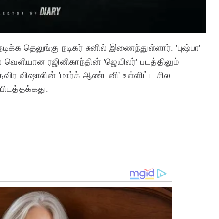
டிக்க தெலுங்கு நடிகர் சுனில் இணைந்துள்ளார். 'புஷ்பா'
ில் வெளியான ரஜினிகாந்தின் 'ஜெயிலர்' படத்திலும்
விர விஷாலின் 'மார்க் ஆண்டனி' உள்ளிட்ட சில
ப்பிடத்தக்கது.