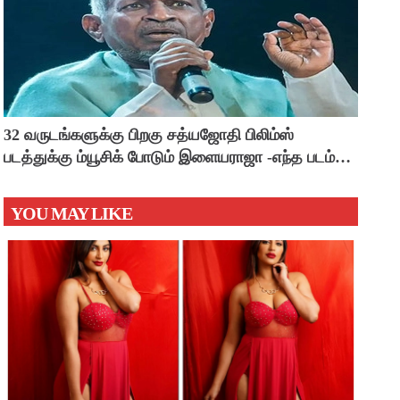
32 வருடங்களுக்கு பிறகு சத்யஜோதி பிலிம்ஸ்
படத்துக்கு ம்யூசிக் போடும் இளையராஜா -எந்த படம்
தெரியுமா ?
YOU MAY LIKE