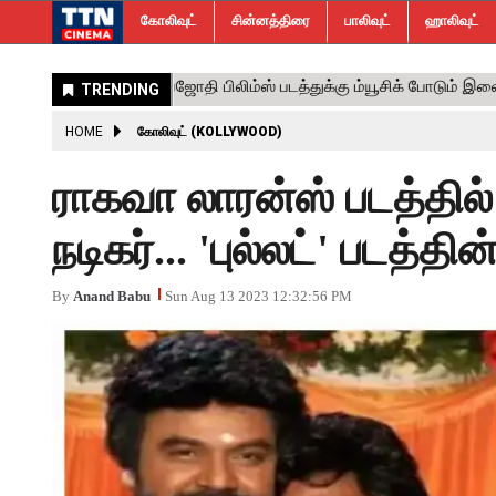
கோலிவுட்
சின்னத்திரை
பாலிவுட்
ஹாலிவுட்
HOME
கோலிவுட் (KOLLYWOOD)
ராகவா லாரன்ஸ் படத்தில
நடிகர்... 'புல்லட்' படத்தி
By
Anand Babu
Sun Aug 13 2023 12:32:56 PM