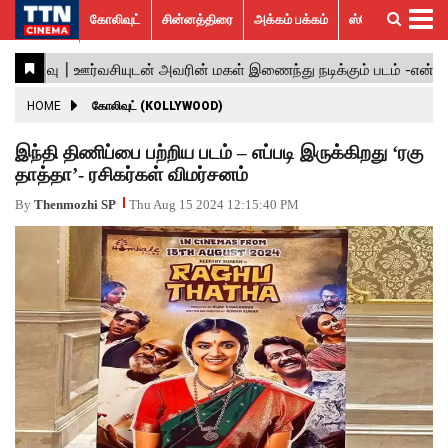
கோலிவுட்
சின்னத்திரை
அக்கம் பக்கம்
ஸ்பெஷல் ஸ்டோரீஸ்
கோலிவுட்
சின்னத்திரை
பாலிவுட்
ஹாலிவுட்
அக்கம்
ஸ்பெஷல்
விமர்சனம்
GALLERY
VIDEOS
What’s
Trending
பக்கம்
ஸ்டோரீஸ்
Hot
News
ACTRESS
HOME
கோலிவுட் (KOLLYWOOD)
ACTORS
இந்தி திணிப்பை பற்றிய படம் – எப்படி இருக்கிறது ‘ரகு
தாத்தா’- ரசிகர்கள் விமர்சனம்
MOVIESTILLS
By
Thenmozhi SP
Thu Aug 15 2024 12:15:40 PM
EVENTS