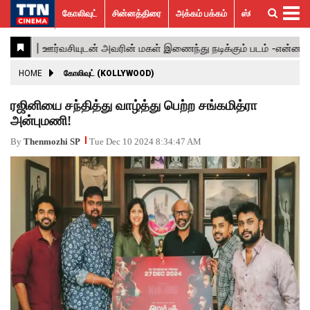
கோலிவுட்
சின்னத்திரை
அக்கம் பக்கம்
ஸ்பெஷல் ஸ்டோரீஸ்
கோலிவுட்
சின்னத்திரை
பாலிவுட்
ஹாலிவுட்
அக்கம்
ஸ்பெஷல்
விமர்சனம்
GALLERY
VIDEOS
What’s
Trending
பக்கம்
ஸ்டோரீஸ்
Hot
News
ACTRESS
HOME
கோலிவுட் (KOLLYWOOD)
ACTORS
ரஜினியை சந்தித்து வாழ்த்து பெற்ற சங்கமித்ரா
அன்புமணி!
MOVIESTILLS
By
Thenmozhi SP
Tue Dec 10 2024 8:34:47 AM
EVENTS