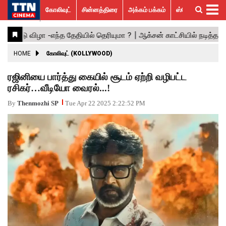
கோலிவுட்
சின்னத்திரை
அக்கம் பக்கம்
ஸ்பெஷல் ஸ்டோரீஸ்
கோலிவுட்
சின்னத்திரை
பாலிவுட்
ஹாலிவுட்
அக்கம்
ஸ்பெஷல்
விமர்சனம்
GALLERY
VIDEOS
What’s
Trending
பக்கம்
ஸ்டோரீஸ்
Hot
News
ACTRESS
HOME
கோலிவுட் (KOLLYWOOD)
ACTORS
ரஜினியை பார்த்து கையில் சூடம் ஏற்றி வழிபட்ட
ரசிகர்…வீடியோ வைரல்...!
MOVIESTILLS
By
Thenmozhi SP
Tue Apr 22 2025 2:22:52 PM
EVENTS