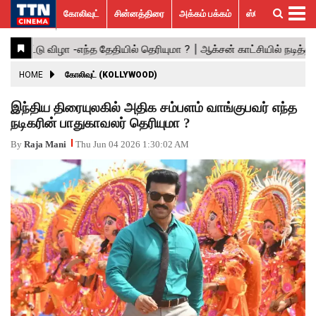
கோலிவுட்
சின்னத்திரை
அக்கம் பக்கம்
ஸ்பெஷல் ஸ்டோரீஸ்
கோலிவுட்
சின்னத்திரை
பாலிவுட்
ஹாலிவுட்
அக்கம்
ஸ்பெஷல்
விமர்சனம்
GALLERY
VIDEOS
What’s
Trending
பக்கம்
ஸ்டோரீஸ்
Hot
News
ACTRESS
HOME
கோலிவுட் (KOLLYWOOD)
ACTORS
இந்திய திரையுலகில் அதிக சம்பளம் வாங்குபவர் எந்த
நடிகரின் பாதுகாவலர் தெரியுமா ?
MOVIESTILLS
By
Raja Mani
Thu Jun 04 2026 1:30:02 AM
EVENTS