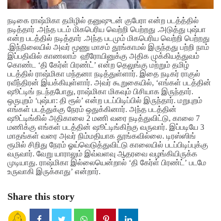
நடிகை ராஷ்மிகா தமிழில் தனுஷுடன் குபேரா என்ற படத்த்தில்
நடித்தார் .அந்த படம் மிகபெரிய வெற்றி பெற்றது .அடுத்து புஷ்பா
என்ற படத்தில் நடித்தார் .அந்த படமும் மிகபெரிய வெற்றி பெற்றது
.இந்நிலையில் அவர் மூணு மாசம் தூங்காமல் இருந்தது பற்றி நாம்
இப்பதிவில் காணலாம்
ஹீரோயினுக்கு அதிக முக்கியத்துவம்
கொண்ட ‘தி கேர்ள் பிரண்ட்’ என்ற தெலுங்கு மற்றும் தமிழ்
படத்தில் ராஷ்மிகா மந்தனா நடித்துள்ளார். இதை நடிகர் ராகுல்
ரவீந்திரன் இயக்கியுள்ளார். அவர் கூறுகையில், ‘எங்கள் படத்தின்
ஷூட்டிங் நடந்தபோது, ராஷ்மிகா மிகவும் பிசியாக இருந்தார்.
ஒருபுறம் ‘புஷ்பா: தி ரூல்’ என்ற படப்பிடிப்பில் இருந்தார். மறுபுறம்
எங்கள் படத்துக்கு நேரம் ஒதுக்கினார். அந்த படத்தின்
ஷூட்டிங்கில் அதிகாலை 2 மணி வரை நடித்துவிட்டு, காலை 7
மணிக்கு எங்கள் படத்தின் ஷூட்டிங்கிற்கு வருவார். இப்படியே 3
மாதங்கள் வரை அவர் நிம்மதியாக தூங்கவில்லை. டிரஸ்ஸிங்
ரூமில் சிறிது நேரம் ஓய்வெடுத்துவிட்டு காலையில் படப்பிடிப்புக்கு
வருவார். வேறு யாராலும் இவ்வளவு ஆதரவை வழங்கியிருக்க
முடியாது. ராஷ்மிகா இல்லையென்றால் ‘தி கேர்ள் பிரண்ட்’ படமே
உருவாகி இருக்காது’ என்றார்.
Share this story