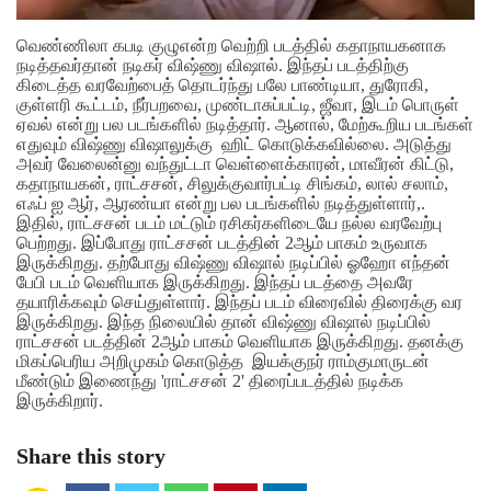
வெண்ணிலா கபடி குழுஎன்ற வெற்றி படத்தில் கதாநாயகனாக
நடித்தவர்தான் நடிகர் விஷ்ணு விஷால். இந்தப் படத்திற்கு
கிடைத்த வரவேற்பைத் தொடர்ந்து பலே பாண்டியா, துரோகி,
குள்ளரி கூட்டம், நீர்பறவை, முண்டாசுப்பட்டி, ஜீவா, இடம் பொருள்
ஏவல் என்று பல படங்களில் நடித்தார்.
ஆனால், மேற்கூறிய படங்கள்
எதுவும் விஷ்ணு விஷாலுக்கு ஹிட் கொடுக்கவில்லை. அடுத்து
அவர் வேலைன்னு வந்துட்டா வெள்ளைக்காரன், மாவீரன் கிட்டு,
கதாநாயகன், ராட்சசன், சிலுக்குவார்பட்டி சிங்கம், லால் சலாம்,
எஃப் ஐ ஆர், ஆரண்யா என்று பல படங்களில் நடித்துள்ளார்,.
இதில், ராட்சசன் படம் மட்டும் ரசிகர்களிடையே நல்ல வரவேற்பு
பெற்றது.
இப்போது ராட்சசன் படத்தின் 2ஆம் பாகம் உருவாக
இருக்கிறது. தற்போது விஷ்ணு விஷால் நடிப்பில் ஓஹோ எந்தன்
பேபி படம் வெளியாக இருக்கிறது. இந்தப் படத்தை அவரே
தயாரிக்கவும் செய்துள்ளார். இந்தப் படம் விரைவில் திரைக்கு வர
இருக்கிறது. இந்த நிலையில் தான் விஷ்ணு விஷால் நடிப்பில்
ராட்சசன் படத்தின் 2ஆம் பாகம் வெளியாக இருக்கிறது. தனக்கு
மிகப்பெரிய அறிமுகம் கொடுத்த இயக்குநர் ராம்குமாருடன்
மீண்டும் இணைந்து 'ராட்சசன் 2' திரைப்படத்தில் நடிக்க
இருக்கிறார்.
Share this story