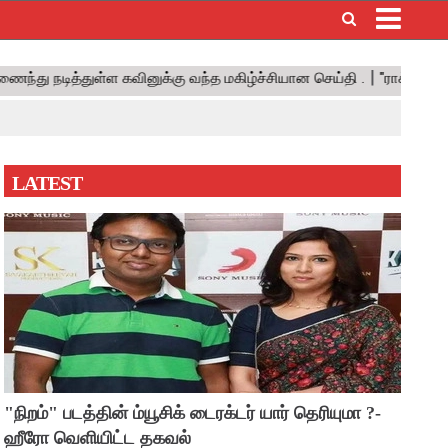
×
LATEST
"நிறம்" படத்தின் ம்யூசிக் டைரக்டர் யார் தெரியுமா ?-
ஹீரோ வெளியிட்ட தகவல்