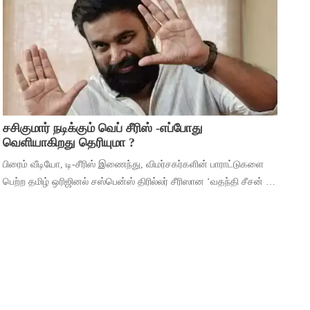
போஸ் வெங்கட், ஜார்ஜ
சசிகுமார் நடிக்கும் வெப் சீரிஸ் -எப்போது
வெளியாகிறது தெரியுமா ?
பிரைம் வீடியோ, டி-சீரிஸ் இணைந்து, விமர்சகர்களின் பாராட்டுகளை
பெற்ற தமிழ் ஒரிஜினல் சஸ்பென்ஸ் திரில்லர் சீரிஸான ‘வதந்தி சீசன் 2:
தி மிஸ்டரி ஆஃப் மணி’யில் இருந்து ‘தெய்வா’ என்ற பாடலை
வெளியிட்டுள்ளனர். ச