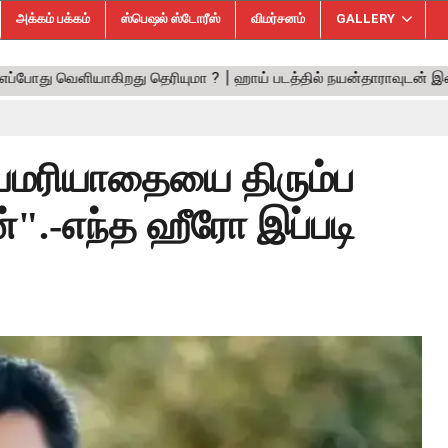
அக்கம் பக்கம்
ஸ்பெஷல் ஸ்டோரீஸ்
விமர்சனம்
GALLERY
ுயமரியாதையை திரும்ப
".-எந்த ஹீரோ இப்படி