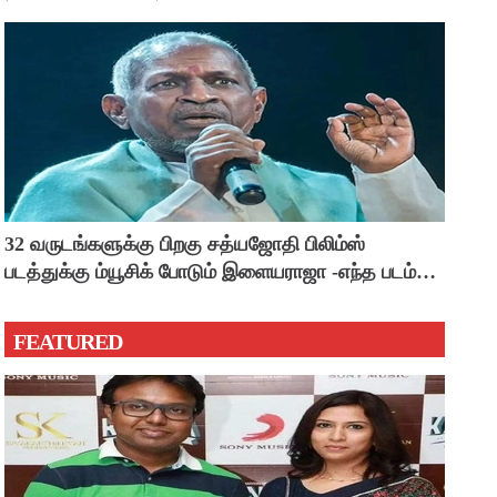
32 வருடங்களுக்கு பிறகு சத்யஜோதி பிலிம்ஸ்
படத்துக்கு ம்யூசிக் போடும் இளையராஜா -எந்த படம்
தெரியுமா ?
FEATURED