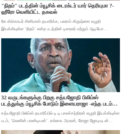
"நிறம்" படத்தின் ம்யூசிக் டைரக்டர் யார் தெரியுமா ?-
ஹீரோ வெளியிட்ட தகவல்
கே ஸ்கொயர் சினிமாஸ் தயாரிக்க, பலராம் கிருஷ்ணா எழுதி
இயக்கியுள்ள ‘நிறம்’ என்ற படத்தின் டிரைலர் மற்றும் ஆடியோ
வெளியீட்டு விழா சென்னையில் நடந்தது. இதில் பாடகிகள் ஸ்ரீநிஷா,
பிரவஸ்தி, டான்ஸ் மாஸ்டர் சாய்
32 வருடங்களுக்கு பிறகு சத்யஜோதி பிலிம்ஸ்
படத்துக்கு ம்யூசிக் போடும் இளையராஜா -எந்த படம்
தெரியுமா ?
சத்யஜோதி பிலிம்ஸ் தயாரிப்பில் டி.டி.பாலச்சந்திரன் எழுதி இயக்கியுள்ள
படம், ‘லெனின் பாண்டியன்’. கங்கை அமரன், ரோஜா ஜோடியுடன்
தர்ஷன் கணேசன், ஷ்ரிதா ராவ், ‘ஆடுகளம்’ நரேன், யுகேந்திரன்,