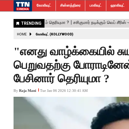
கோலிவுட்
சின்னத்திரை
பாலிவுட்
ஹாலிவுட்
HOME
கோலிவுட் (KOLLYWOOD)
"எனது வாழ்க்கையில் ச
பெறுவதற்கு போராடினேன்
பேசினார் தெரியுமா ?
By
Raja Mani
Tue Jan 06 2026 12:30:41 AM