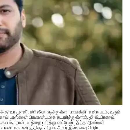
ர்வா முரளி, ஸ்ரீ லீலா நடித்துள்ள ‘பராசக்தி’ என்ற படம், வரும்
 ஆகாஷ் பாஸ்கரன் பிரமாண்டமாக தயாரித்துள்ளார். ஜி.வி.பிரகாஷ்
ையில், ‘நான் படத்தை பார்த்து விட்டேன். இந்த ஆண்டின்
ம் கடினமாக உழைத்திருக்கிறார். அவர் இவ்வளவு பெரிய