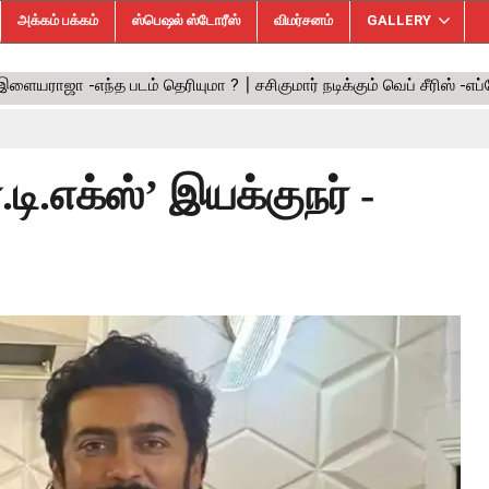
அக்கம் பக்கம்
ஸ்பெஷல் ஸ்டோரீஸ்
விமர்சனம்
GALLERY
டி.எக்ஸ்’ இயக்குநர் -