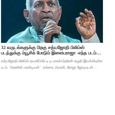
பிரவஸ்தி, டான்ஸ் மாஸ்டர் சாய்
32 வருடங்களுக்கு பிறகு சத்யஜோதி பிலிம்ஸ்
படத்துக்கு ம்யூசிக் போடும் இளையராஜா -எந்த படம்
தெரியுமா ?
சத்யஜோதி பிலிம்ஸ் தயாரிப்பில் டி.டி.பாலச்சந்திரன் எழுதி இயக்கியுள்ள
படம், ‘லெனின் பாண்டியன்’. கங்கை அமரன், ரோஜா ஜோடியுடன்
தர்ஷன் கணேசன், ஷ்ரிதா ராவ், ‘ஆடுகளம்’ நரேன், யுகேந்திரன்,
போஸ் வெங்கட், ஜார்ஜ