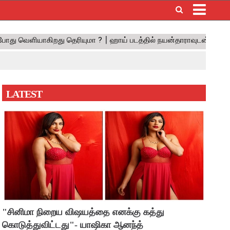
×
LATEST
"சினிமா நிறைய விஷயத்தை எனக்கு கத்து
கொடுத்துவிட்டது"- யாஷிகா ஆனந்த்