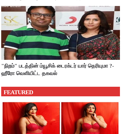
"நிறம்" படத்தின் ம்யூசிக் டைரக்டர் யார் தெரியுமா ?-
ஹீரோ வெளியிட்ட தகவல்
FEATURED