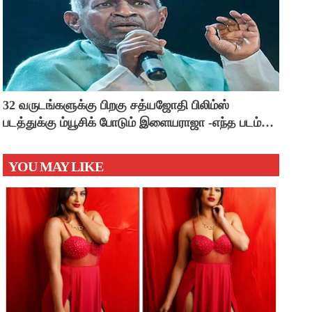
32 வருடங்களுக்கு பிறகு சத்யஜோதி பிலிம்ஸ்
படத்துக்கு ம்யூசிக் போடும் இளையராஜா -எந்த படம்
தெரியுமா ?
YOU MAY LIKE