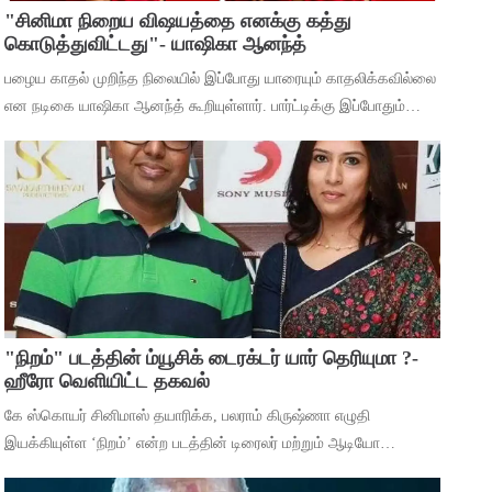
"சினிமா நிறைய விஷயத்தை எனக்கு கத்து
கொடுத்துவிட்டது"- யாஷிகா ஆனந்த்
பழைய காதல் முறிந்த நிலையில் இப்போது யாரையும் காதலிக்கவில்லை
என நடிகை யாஷிகா ஆனந்த் கூறியுள்ளார். பார்ட்டிக்கு இப்போதும்
செல்கிறீர்களா என்ற கேள்விக்கு, கடந்த 5 வருஷமா நான் எந்த
பார்ட்டிக்கும் போகுறது
"நிறம்" படத்தின் ம்யூசிக் டைரக்டர் யார் தெரியுமா ?-
ஹீரோ வெளியிட்ட தகவல்
கே ஸ்கொயர் சினிமாஸ் தயாரிக்க, பலராம் கிருஷ்ணா எழுதி
இயக்கியுள்ள ‘நிறம்’ என்ற படத்தின் டிரைலர் மற்றும் ஆடியோ
வெளியீட்டு விழா சென்னையில் நடந்தது. இதில் பாடகிகள் ஸ்ரீநிஷா,