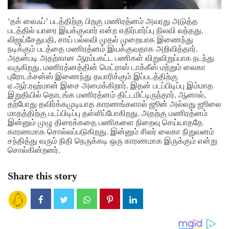
‘தக் லைஃப்’ படத்திற்கு பிறகு மணிரத்னம் அவரது அடுத்த
படத்தில் யாரை இயக்குவார் என்ற எதிர்பார்ப்பு நிலவி வந்தது.
விஜய்சேதுபதி, சாய் பல்லவி முதல் முறையாக இணைந்து
நடிக்கும் படத்தை மணிரத்னம் இயக்குவதாக அறிவித்தார்.
அதன்படி அதற்கான ஆரம்பகட்ட பணிகள் விறுவிறுப்பாக நடந்து
வருகிறது. மணிரத்னத்தின் மெட்ராஸ் டாக்கீஸ் மற்றும் லைகா
புரோடக்சன்ஸ் இணைந்து தயாரிக்கும் இப்படத்திற்கு
ஏ.ஆர்.ரஹ்மான் இசை அமைக்கிறார்.
இதன் படப்பிடிப்பு இம்மாத
இறுதியில் தொடங்க மணிரத்னம் திட்டமிட்டிருந்தார். ஆனால்,
தற்போது தவிர்க்கமுடியாத காரணங்களால் ஜூன் அல்லது ஜூலை
மாதத்திற்கு படப்பிடிப்பு தள்ளிப்போகிறது. அதற்கு மணிரத்னம்
இன்னும் முழு திரைக்கதை பணிகளை நிறைவு செய்யாததே
காரணமாக சொல்லப்படுகிறது. இன்னும் சிலர் லைகா நிறுவனம்
சந்தித்து வரும் நிதி நெருக்கடி ஒரு காரணமாக இருக்கும் என்று
சொல்கின்றனர்.
Share this story