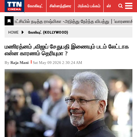
கோலிவுட்
சின்னத்திரை
அக்கம் பக்கம்
ஸ்பெஷல் ஸ்டோரீஸ்
கோலிவுட்
சின்னத்திரை
பாலிவுட்
ஹாலிவுட்
அக்கம்
ஸ்பெஷல்
விமர்சனம்
GALLERY
VIDEOS
What’s
Trending
பக்கம்
ஸ்டோரீஸ்
Hot
News
ACTRESS
HOME
கோலிவுட் (KOLLYWOOD)
ACTORS
மணிரத்னம் ,விஜய் சேதுபதி இணையும் படம் லேட்டாக
என்ன காரணம் தெரியுமா ?
MOVIESTILLS
By
Raja Mani
Sat May 09 2026 2:30:24 AM
EVENTS