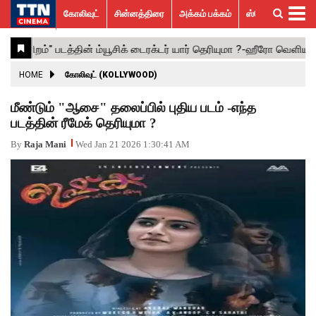
கோலிவுட்
சின்னத்திரை
அக்கம் பக்கம்
ஸ்பெஷல் ஸ்டோரீஸ்
கோலிவுட்
சின்னத்திரை
பாலிவுட்
ஹாலிவுட்
அக்கம்
ஸ்பெஷல்
விமர்சனம்
GALLERY
VIDEOS
What’s
Trending
பக்கம்
ஸ்டோரீஸ்
Hot
News
ACTRESS
HOME
கோலிவுட் (KOLLYWOOD)
ACTORS
மீண்டும் "ஆசை" தலைப்பில் புதிய படம் -எந்த
படத்தின் ரீமேக் தெரியுமா ?
MOVIESTILLS
By
Raja Mani
Wed Jan 21 2026 1:30:41 AM
EVENTS