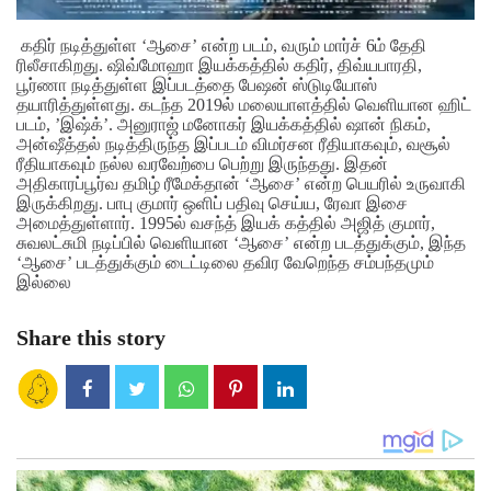
கதிர் நடித்துள்ள ‘ஆசை’ என்ற படம், வரும் மார்ச் 6ம் தேதி
ரிலீசாகிறது. ஷிவ்மோஹா இயக்கத்தில் கதிர், திவ்யபாரதி,
பூர்ணா நடித்துள்ள இப்படத்தை பேஷன் ஸ்டுடியோஸ்
தயாரித்துள்ளது. கடந்த 2019ல் மலையாளத்தில் வெளியான ஹிட்
படம், ’இஷ்க்’. அனுராஜ் மனோகர் இயக்கத்தில் ஷான் நிகம்,
அன்ஷீத்தல் நடித்திருந்த இப்படம் விமர்சன ரீதியாகவும், வசூல்
ரீதியாகவும் நல்ல வரவேற்பை பெற்று இருந்தது. இதன்
அதிகாரப்பூர்வ தமிழ் ரீமேக்தான் ‘ஆசை’ என்ற பெயரில் உருவாகி
இருக்கிறது. பாபு குமார் ஒளிப் பதிவு செய்ய, ரேவா இசை
அமைத்துள்ளார். 1995ல் வசந்த் இயக் கத்தில் அஜித் குமார்,
சுவலட்சுமி நடிப்பில் வெளியான ‘ஆசை’ என்ற படத்துக்கும், இந்த
‘ஆசை’ படத்துக்கும் டைட்டிலை தவிர வேறெந்த சம்பந்தமும்
இல்லை
Share this story