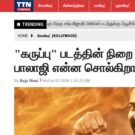
கோலிவுட்
சின்னத்திரை
பாலிவுட்
ஹாலிவுட்
HOME
கோலிவுட் (KOLLYWOOD)
"கருப்பு" படத்தின் நிறை
பாலாஜி என்ன சொல்கிறார
By
Raja Mani
Wed Jul 01 2026 1:30:25 AM