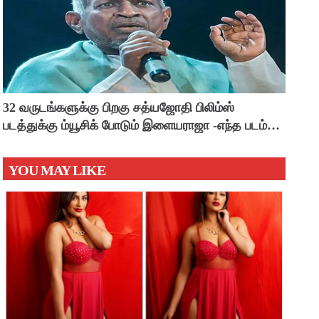
32 வருடங்களுக்கு பிறகு சத்யஜோதி பிலிம்ஸ்
படத்துக்கு ம்யூசிக் போடும் இளையராஜா -எந்த படம்
தெரியுமா ?
YOU MAY LIKE