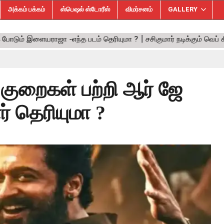
அக்கம் பக்கம்
ஸ்பெஷல் ஸ்டோரீஸ்
விமர்சனம்
GALLERY
 குறைகள் பற்றி ஆர் ஜே
் தெரியுமா ?