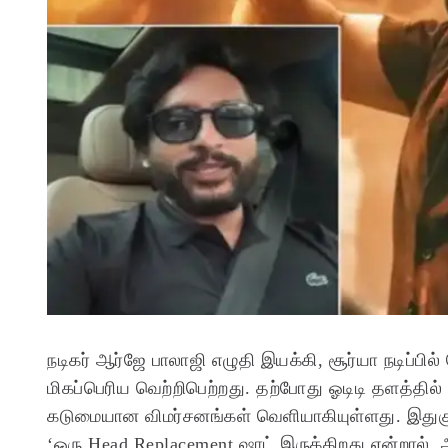
நடிகர் ஆர்ஜே பாலாஜி எழுதி இயக்கி, சூர்யா நடிப்பில
மிகப்பெரிய வெற்றிபெற்றது. தற்போது ஓடிடி தளத்தில் 
கடுமையான விமர்சனங்கள் வெளியாகியுள்ளது. இதுகுறி
‘ஒரு Head Replacement ஷாட் இருக்கிறது என்றால்,