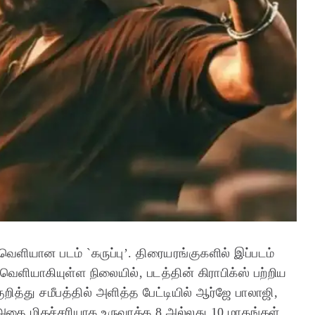
் வெளியான படம் `கருப்பு’. திரையரங்குகளில் இப்படம்
வெளியாகியுள்ள நிலையில், படத்தின் கிராபிக்ஸ் பற்றிய
த்து சமீபத்தில் அளித்த பேட்டியில் ஆர்ஜே பாலாஜி,
 அதை மிகச்சரியாக உருவாக்க 8 அல்லது 10 மாதங்கள்