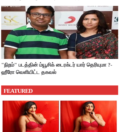
"நிறம்" படத்தின் ம்யூசிக் டைரக்டர் யார் தெரியுமா ?-
ஹீரோ வெளியிட்ட தகவல்
FEATURED