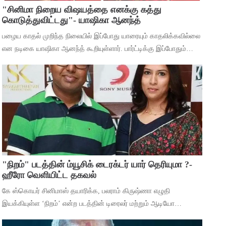
"சினிமா நிறைய விஷயத்தை எனக்கு கத்து
கொடுத்துவிட்டது"- யாஷிகா ஆனந்த்
பழைய காதல் முறிந்த நிலையில் இப்போது யாரையும் காதலிக்கவில்லை
என நடிகை யாஷிகா ஆனந்த் கூறியுள்ளார். பார்ட்டிக்கு இப்போதும்
செல்கிறீர்களா என்ற கேள்விக்கு, கடந்த 5 வருஷமா நான் எந்த
பார்ட்டிக்கும் போகுறது
"நிறம்" படத்தின் ம்யூசிக் டைரக்டர் யார் தெரியுமா ?-
ஹீரோ வெளியிட்ட தகவல்
கே ஸ்கொயர் சினிமாஸ் தயாரிக்க, பலராம் கிருஷ்ணா எழுதி
இயக்கியுள்ள ‘நிறம்’ என்ற படத்தின் டிரைலர் மற்றும் ஆடியோ
வெளியீட்டு விழா சென்னையில் நடந்தது. இதில் பாடகிகள் ஸ்ரீநிஷா,