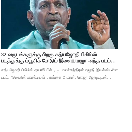
பிரவஸ்தி, டான்ஸ் மாஸ்டர் சாய்
32 வருடங்களுக்கு பிறகு சத்யஜோதி பிலிம்ஸ்
படத்துக்கு ம்யூசிக் போடும் இளையராஜா -எந்த படம்
தெரியுமா ?
சத்யஜோதி பிலிம்ஸ் தயாரிப்பில் டி.டி.பாலச்சந்திரன் எழுதி இயக்கியுள்ள
படம், ‘லெனின் பாண்டியன்’. கங்கை அமரன், ரோஜா ஜோடியுடன்
தர்ஷன் கணேசன், ஷ்ரிதா ராவ், ‘ஆடுகளம்’ நரேன், யுகேந்திரன்,
போஸ் வெங்கட், ஜார்ஜ