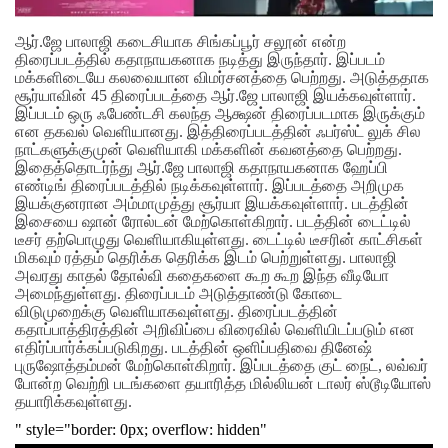
ஆர்.ஜே பாலாஜி கடைசியாக சிங்கப்பூர் சலூன் என்ற
திரைப்படத்தில் கதாநாயகனாக நடித்து இருந்தார். இப்படம்
மக்களிடையே கலவையான விமர்சனத்தை பெற்றது. அடுத்ததாக
சூர்யாவின் 45 திரைப்படத்தை ஆர்.ஜே பாலாஜி இயக்கவுள்ளார்.
இப்படம் ஒரு ஃபேண்டசி கலந்த ஆக்ஷன் திரைப்படமாக இருக்கும்
என தகவல் வெளியானது. இத்திரைப்படத்தின் ஃபர்ஸ்ட் லுக் சில
நாட்களுக்குமுன் வெளியாகி மக்களின் கவனத்தை பெற்றது.
இதைத்தொடர்ந்து ஆர்.ஜே பாலாஜி கதாநாயகனாக ஹேப்பி
எண்டிங் திரைப்படத்தில் நடிக்கவுள்ளார். இப்படத்தை அறிமுக
இயக்குனரான அம்மாமுத்து சூர்யா இயக்கவுள்ளார். படத்தின்
இசையை ஷான் ரோல்டன் மேற்கொள்கிறார். படத்தின் டைட்டில்
டீசர் தற்பொழுது வெளியாகியுள்ளது. டைட்டில் டீசரின் காட்சிகள்
மிகவும் ரத்தம் தெரிக்க தெரிக்க இடம் பெற்றுள்ளது. பாலாஜி
அவரது காதல் தோல்வி கதைகளை கூற கூற இந்த வீடியோ
அமைந்துள்ளது. திரைப்படம் அடுத்தாண்டு கோடை
விடுமுறைக்கு வெளியாகவுள்ளது. திரைப்படத்தின்
கதாப்பாத்திரத்தின் அறிவிப்பை விரைவில் வெளியிடப்படும் என
எதிர்ப்பார்க்கப்படுகிறது. படத்தின் ஒளிப்பதிவை தினேஷ்
புருஷோத்தம்மன் மேற்கொள்கிறார். இப்படத்தை குட் நைட், லவ்வர்
போன்ற வெற்றி படங்களை தயாரித்த மில்லியன் டாலர் ஸ்டூடியோஸ்
தயாரிக்கவுள்ளது.