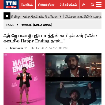
கோலிவுட்
சின்னத்திரை
அக்கம் பக்கம்
ஸ்பெஷல் ஸ்டோரீஸ்
கோலிவுட்
சின்னத்திரை
பாலிவுட்
ஹாலிவுட்
அக்கம்
ஸ்பெஷல்
விமர்சனம்
GALLERY
VIDEOS
What’s
Trending
பக்கம்
ஸ்டோரீஸ்
Hot
News
ACTRESS
HOME
கோலிவுட் (KOLLYWOOD)
ACTORS
ஆர்.ஜே பாலாஜி புதிய படத்தின் டைட்டில் டீசர் ரிலீஸ் :
கடைசில Happy Ending தான்...!
MOVIESTILLS
By
Thenmozhi SP
Thu Oct 31 2024 2:20:08 PM
EVENTS