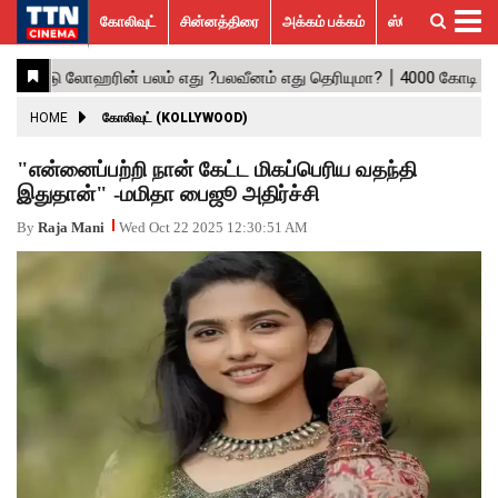
கோலிவுட்
சின்னத்திரை
அக்கம் பக்கம்
ஸ்பெஷல் ஸ்டோரீஸ்
கோலிவுட்
சின்னத்திரை
பாலிவுட்
ஹாலிவுட்
அக்கம்
ஸ்பெஷல்
விமர்சனம்
GALLERY
VIDEOS
What’s
Trending
பக்கம்
ஸ்டோரீஸ்
Hot
News
ACTRESS
HOME
கோலிவுட் (KOLLYWOOD)
ACTORS
"என்னைப்பற்றி நான் கேட்ட மிகப்பெரிய வதந்தி
இதுதான்" -மமிதா பைஜூ அதிர்ச்சி
MOVIESTILLS
By
Raja Mani
Wed Oct 22 2025 12:30:51 AM
EVENTS