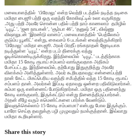
மலையாளத்தில் ‘பிரேமலு’ என்ற வெற்றி படத்தில் நடித்த நடிகை
மமிதா பைஜூ பற்றி ஒரு வதந்தி கோலிவுட்டில் உலா வருகிறது
.அது பற்றி அவரே சொன்ன பதில் பற்றி நாம் காணலாம்
தமிழில்
`டியூட்’, ‘ஜன நாயகன்’, ‘சூர்யா 46’, ‘தனுஷ் 54’, விஷ்ணு
விஷாலுடன் ‘இரண்டு வானம்’, மலையாளத்தில் ‘பெத்லேகம்
குடும்ப யூனிட்’ என்று, கைவசம் 6 படங்கள் வைத்திருக்கிறார்
‘பிரேமலு’ மமிதா பைஜூ. அவர் பிரதீப் ரங்கநாதன் ஜோடியாக
நடித்துள்ள `டியூட்’ என்ற படம் திரைக்கு வந்து
ஓடிக்கொண்டிருக்கிறது. இந்நிலையில் ‘டியூட்’ படத்திற்காக
மமிதா 15 கோடி ரூபாய் சம்பளம் வாங்குவதாக அதிகம்
பேசப்பட்டது. இந்நிலையில், தற்போது இதுகுறித்து அவரே
விளக்கம் அளித்துள்ளார்.
அவர் கூறியதாவது: என்னைப்பற்றி
நான் கேட்ட மிகப்பெரிய வதந்தி சமீபத்தில் வந்த 15 கோடி ரூபாய்
சம்பளம் தான். அவர்கள் இப்படி ஏதாவது ஒன்றை பதிவிடுவார்கள்.
சும்மா ஒரு எண்ணைப் போடுகிறார்கள். மமிதா ஒரு பதினைந்து
கோடி வாங்குவார், இருக்கட்டும் என்று நினைத்திருப்பார்கள்.
அதன் கீழே வரும் கமெண்ட்களை பார்க்க வேண்டும்.
இவளுக்கெல்லாம் 15 கோடி சம்பளமா? என்பது போல இருக்கும்.
யாரோ செய்த தவறுக்கு பழி முழுவதும் நமக்குத்தான். இவ்வாறு
மமிதா கூறியுள்ளார்.
Share this story