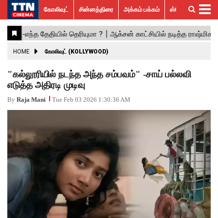
கோலிவுட்
சின்னத்திரை
அக்கம் பக்கம்
ஸ்பெஷல் ஸ்டோரீஸ்
கோலிவுட்
சின்னத்திரை
பாலிவுட்
ஹாலிவுட்
அக்கம்
ஸ்பெஷல்
விமர்சனம்
GALLERY
VIDEOS
What’s
Trending
பக்கம்
ஸ்டோரீஸ்
Hot
News
ACTRESS
HOME
கோலிவுட் (KOLLYWOOD)
ACTORS
"கல்லூரியில் நடந்த அந்த சம்பவம்" -சாய் பல்லவி
எடுத்த அதிரடி முடிவு
MOVIESTILLS
By
Raja Mani
Tue Feb 03 2026 1:30:36 AM
EVENTS