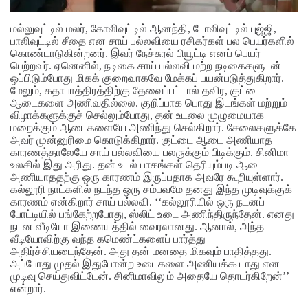
மல்லுவுட்டில் மலர், கோலிவுட்டில் ஆனந்தி, டோலிவுட்டில் புஜ்ஜி,
பாலிவுட்டில் சீதை என சாய் பல்லவியை ரசிகர்கள் பல பெயர்களில்
கொண்டாடுகின்றனர். இவர் நேச்சுரல் பியூட்டி எனப் பெயர்
பெற்றவர். ஏனெனில், நடிகை சாய் பல்லவி மற்ற நடிகைகளுடன்
ஒப்பிடும்போது மிகக் குறைவாகவே மேக்கப் பயன்படுத்துகிறார்.
மேலும், கதாபாத்திரத்திற்கு தேவைப்பட்டால் தவிர, குட்டை
ஆடைகளை அணிவதில்லை. குறிப்பாக பொது இடங்கள் மற்றும்
விழாக்களுக்குச் செல்லும்போது, தன் உடலை முழுமையாக
மறைக்கும் ஆடைகளையே அணிந்து செல்கிறார். சேலைகளுக்கே
அவர் முன்னுரிமை கொடுக்கிறார்.
குட்டை ஆடை அணியாத
காரணத்தாலேயே சாய் பல்லவியை பலருக்கும் பிடிக்கும். சினிமா
உலகில் இது அரிது. தன் உடல் பாகங்கள் தெரியும்படி ஆடை
அணியாததற்கு ஒரு காரணம் இருப்பதாக அவரே கூறியுள்ளார்.
கல்லூரி நாட்களில் நடந்த ஒரு சம்பவமே தனது இந்த முடிவுக்குக்
காரணம் என்கிறார் சாய் பல்லவி. ‘‘கல்லூரியில் ஒரு நடனப்
போட்டியில் பங்கேற்றபோது, ஸ்லிட் உடை அணிந்திருந்தேன். எனது
நடன வீடியோ இணையத்தில் வைரலானது. ஆனால், அந்த
வீடியோவிற்கு வந்த கமெண்ட்களைப் பார்த்து
அதிர்ச்சியடைந்தேன். அது தன் மனதை மிகவும் பாதித்தது.
அப்போது முதல் இதுபோன்ற உடைகளை அணியக்கூடாது என
முடிவு செய்துவிட்டேன். சினிமாவிலும் அதையே தொடர்கிறேன்’’
என்றார்.