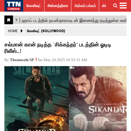
கோலிவுட்
சின்னத்திரை
அக்கம் பக்கம்
ஸ்பெஷல் ஸ்டோரீஸ்
கோலிவுட்
சின்னத்திரை
பாலிவுட்
ஹாலிவுட்
அக்கம்
ஸ்பெஷல்
விமர்சனம்
GALLERY
VIDEOS
What’s
Trending
பக்கம்
ஸ்டோரீஸ்
Hot
News
ACTRESS
HOME
கோலிவுட் (KOLLYWOOD)
ACTORS
சல்மான் கான் நடித்த `சிக்கந்தர்' படத்தின் ஓடிடி
ரிலீஸ்..!
MOVIESTILLS
By
Thenmozhi SP
Sat May 24 2025 10:55:31 AM
EVENTS