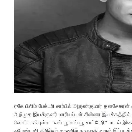
ஏகே பிலிம் பேக்டரி சார்பில் அருண்குமார் தனசேகரன் த
அறிமுக இயக்குனர் மாரியப்பன் சின்னா இயக்கத்தில் உர
வெளியாகியுள்ள “லவ் யூ லவ் யூ காட்டேரி” பாடல் இச
ஃபேண்டஸி திரில்லர் ஜானரில் உருவாகி வரும் இப்படத்