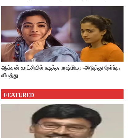
?
ஆக்சன் காட்சியில் நடித்த ராஷ்மிகா -அடுத்து நேர்ந்த
விபத்து
FEATURED