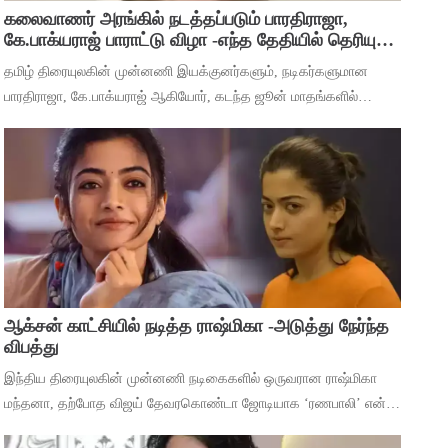
கலைவாணர் அரங்கில் நடத்தப்படும் பாரதிராஜா,
கே.பாக்யராஜ் பாராட்டு விழா -எந்த தேதியில் தெரியுமா
?
தமிழ் திரையுலகின் முன்னணி இயக்குனர்களும், நடிகர்களுமான
பாரதிராஜா, கே.பாக்யராஜ் ஆகியோர், கடந்த ஜூன் மாதங்களில்
அடுத்தடுத்து மரணம் அடைந்தனர். அவர்களின் திரைப்பட
சாதனைகளை பாராட்டி கவுரவிக்கும் வகையில்,
ஆக்சன் காட்சியில் நடித்த ராஷ்மிகா -அடுத்து நேர்ந்த
விபத்து
இந்திய திரையுலகின் முன்னணி நடிகைகளில் ஒருவரான ராஷ்மிகா
மந்தனா, தற்போத விஜய் தேவரகொண்டா ஜோடியாக ‘ரணபாலி’ என்ற
படத்தில் நடித்து முடித்துள்ளார். அடுத்து ஹீரோயினுக்கு