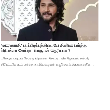
முக்கியத்துவம் கொண்ட ‘மைசா’ என்ற படத
‘வாரணாசி’ படப்பிடிப்புக்கிடையே சினிமா பார்த்த
ப்ரியங்கா சோப்ரா -யாருடன் தெரியுமா ?
மகேஷ்பாபுவுடன் சேர்ந்து பிரியங்கா சோப்ரா, நிக் ஜோனஸ் தம்பதி
தியேட்டரில் படம் பார்த்தனர்.இயக்குனர் ராஜமௌலி இயக்கத்தில்
மகேஷ் பாபு மற்றும் பிரியங்கா சோப்ரா முதன்மைப் பாத்திரங்களில்
நடிக்கும் ‘வாரணாசி’