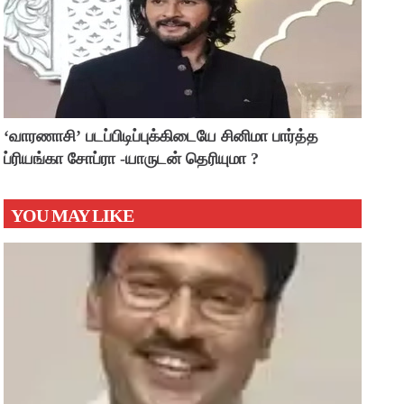
‘வாரணாசி’ படப்பிடிப்புக்கிடையே சினிமா பார்த்த
ப்ரியங்கா சோப்ரா -யாருடன் தெரியுமா ?
YOU MAY LIKE