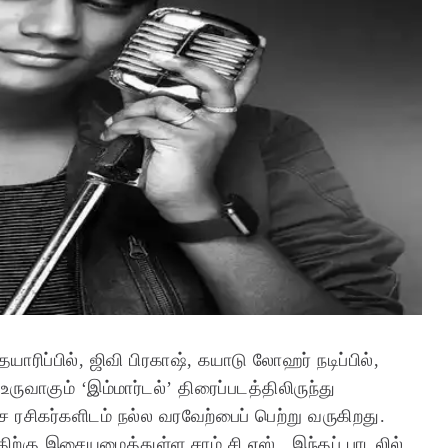
யாரிப்பில், ஜிவி பிரகாஷ், கயாடு லோஹர் நடிப்பில்,
ுவாகும் ‘இம்மார்டல்’ திரைப்படத்திலிருந்து
ை ரசிகர்களிடம் நல்ல வரவேற்பைப் பெற்று வருகிறது.
திற்கு இசையமைத்துள்ள சாம் சி.எஸ்., இந்தப் பாடலில்