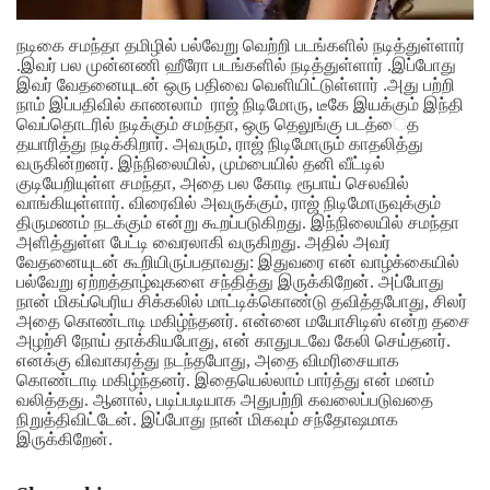
நடிகை சமந்தா தமிழில் பல்வேறு வெற்றி படங்களில் நடித்துள்ளார்
.இவர் பல முன்னணி ஹீரோ படங்களில் நடித்துள்ளார் .இப்போது
இவர் வேதனையுடன் ஒரு பதிவை வெளியிட்டுள்ளார் .அது பற்றி
நாம் இப்பதிவில் காணலாம்
ராஜ் நிடிமோரு, டீகே இயக்கும் இந்தி
வெப்தொடரில் நடிக்கும் சமந்தா, ஒரு தெலுங்கு படத்ைத
தயாரித்து நடிக்கிறார். அவரும், ராஜ் நிடிமோரும் காதலித்து
வருகின்றனர். இந்நிலையில், மும்பையில் தனி வீட்டில்
குடியேறியுள்ள சமந்தா, அதை பல கோடி ரூபாய் செலவில்
வாங்கியுள்ளார். விரைவில் அவருக்கும், ராஜ் நிடிமோருவுக்கும்
திருமணம் நடக்கும் என்று கூறப்படுகிறது. இந்நிலையில் சமந்தா
அளித்துள்ள பேட்டி வைரலாகி வருகிறது. அதில் அவர்
வேதனையுடன் கூறியிருப்பதாவது:
இதுவரை என் வாழ்க்கையில்
பல்வேறு ஏற்றத்தாழ்வுகளை சந்தித்து இருக்கிறேன். அப்போது
நான் மிகப்பெரிய சிக்கலில் மாட்டிக்கொண்டு தவித்தபோது, சிலர்
அதை கொண்டாடி மகிழ்ந்தனர். என்னை மயோசிடிஸ் என்ற தசை
அழற்சி நோய் தாக்கியபோது, என் காதுபடவே கேலி செய்தனர்.
எனக்கு விவாகரத்து நடந்தபோது, அதை விமரிசையாக
கொண்டாடி மகிழ்ந்தனர். இதையெல்லாம் பார்த்து என் மனம்
வலித்தது. ஆனால், படிப்படியாக அதுபற்றி கவலைப்படுவதை
நிறுத்திவிட்டேன். இப்போது நான் மிகவும் சந்தோஷமாக
இருக்கிறேன்.