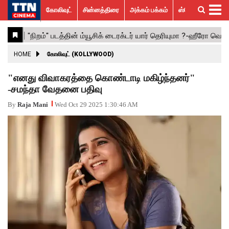
கோலிவுட்
சின்னத்திரை
அக்கம் பக்கம்
ஸ்பெஷல் ஸ்டோரீஸ்
கோலிவுட்
சின்னத்திரை
பாலிவுட்
ஹாலிவுட்
அக்கம்
ஸ்பெஷல்
விமர்சனம்
GALLERY
VIDEOS
What’s
Trending
பக்கம்
ஸ்டோரீஸ்
Hot
News
ACTRESS
HOME
கோலிவுட் (KOLLYWOOD)
ACTORS
"எனது விவாகரத்தை கொண்டாடி மகிழ்ந்தனர்"
-சமந்தா வேதனை பதிவு
MOVIESTILLS
By
Raja Mani
Wed Oct 29 2025 1:30:46 AM
EVENTS