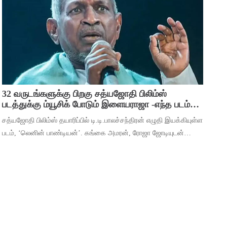
பிரவஸ்தி, டான்ஸ் மாஸ்டர் சாய்
32 வருடங்களுக்கு பிறகு சத்யஜோதி பிலிம்ஸ்
படத்துக்கு ம்யூசிக் போடும் இளையராஜா -எந்த படம்
தெரியுமா ?
சத்யஜோதி பிலிம்ஸ் தயாரிப்பில் டி.டி.பாலச்சந்திரன் எழுதி இயக்கியுள்ள
படம், ‘லெனின் பாண்டியன்’. கங்கை அமரன், ரோஜா ஜோடியுடன்
தர்ஷன் கணேசன், ஷ்ரிதா ராவ், ‘ஆடுகளம்’ நரேன், யுகேந்திரன்,
போஸ் வெங்கட், ஜார்ஜ