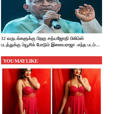
32 வருடங்களுக்கு பிறகு சத்யஜோதி பிலிம்ஸ்
படத்துக்கு ம்யூசிக் போடும் இளையராஜா -எந்த படம்
தெரியுமா ?
YOU MAY LIKE