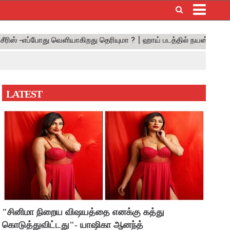
×
LATEST
"சினிமா நிறைய விஷயத்தை எனக்கு கத்து
கொடுத்துவிட்டது"- யாஷிகா ஆனந்த்