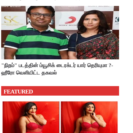
"நிறம்" படத்தின் ம்யூசிக் டைரக்டர் யார் தெரியுமா ?-
ஹீரோ வெளியிட்ட தகவல்
FEATURED