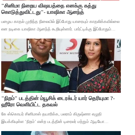
"சினிமா நிறைய விஷயத்தை எனக்கு கத்து
கொடுத்துவிட்டது"- யாஷிகா ஆனந்த்
பழைய காதல் முறிந்த நிலையில் இப்போது யாரையும் காதலிக்கவில்லை
என நடிகை யாஷிகா ஆனந்த் கூறியுள்ளார். பார்ட்டிக்கு இப்போதும்
செல்கிறீர்களா என்ற கேள்விக்கு, கடந்த 5 வருஷமா நான் எந்த
பார்ட்டிக்கும் போகுறது
"நிறம்" படத்தின் ம்யூசிக் டைரக்டர் யார் தெரியுமா ?-
ஹீரோ வெளியிட்ட தகவல்
கே ஸ்கொயர் சினிமாஸ் தயாரிக்க, பலராம் கிருஷ்ணா எழுதி
இயக்கியுள்ள ‘நிறம்’ என்ற படத்தின் டிரைலர் மற்றும் ஆடியோ
வெளியீட்டு விழா சென்னையில் நடந்தது. இதில் பாடகிகள் ஸ்ரீநிஷா,