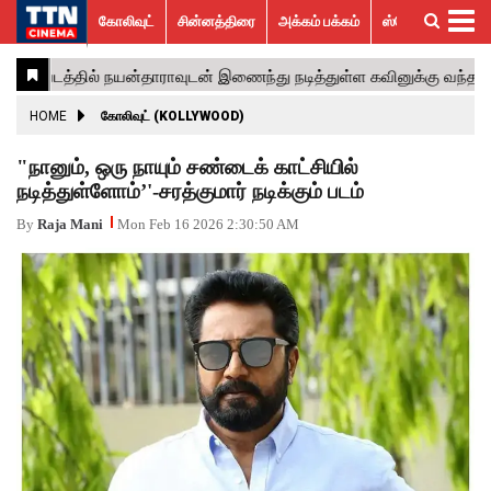
கோலிவுட்
சின்னத்திரை
அக்கம் பக்கம்
ஸ்பெஷல் ஸ்டோரீஸ்
கோலிவுட்
சின்னத்திரை
பாலிவுட்
ஹாலிவுட்
அக்கம்
ஸ்பெஷல்
விமர்சனம்
GALLERY
VIDEOS
What’s
Trending
பக்கம்
ஸ்டோரீஸ்
Hot
News
ACTRESS
HOME
கோலிவுட் (KOLLYWOOD)
ACTORS
"நானும், ஒரு நாயும் சண்டைக் காட்சியில்
நடித்துள்ளோம்’'-சரத்குமார் நடிக்கும் படம்
MOVIESTILLS
By
Raja Mani
Mon Feb 16 2026 2:30:50 AM
EVENTS