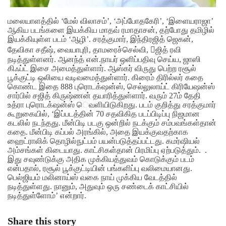
மலையாளத்தில் ‘மேல் விலாசம்’, ‘அப்போதகேரி’, ‘இளையராஜா’
ஆகிய படங்களை இயக்கிய மாதவ் ரமாதாசன், தற்போது தமிழில்
இயக்கியுள்ள படம் ‘ஆழி’. சரத்குமார், இந்திரஜித் ஜெகன்,
தேவிகா சதீஷ், வையாபுரி, தாமரைச்செல்வி, ஜித் ரவி
நடித்துள்ளனர். ஆனந்த் என்.நாயர் ஒளிப்பதிவு செய்ய, ஜாஸி
கிஃப்ட் இசை அமைத்துள்ளார். ஆஸ்கர் விருது பெற்ற ரசூல்
பூக்குட்டி ஒலியை வடிவமைத்துள்ளார். கிரைம் திரில்லர் கதை
கொண்ட இதை 888 புரொடக்‌ஷன்ஸ், செல்லுலாய்ட் கிரியேஷன்ஸ்
சார்பில் சஜித் கிருஷ்ணன் தயாரித்துள்ளார். வரும் 27ம் தேதி
உத்ரா புரொடக்‌ஷன்ஸ் ெவளியிடுகிறது.
படம் குறித்து சரத்குமார்
கூறுகையில், ‘இப்படத்தின் 70 சதவிகித படப்பிடிப்பு நிஜமான
கடலில் நடந்தது. மீன்பிடி படகு ஒன்றில் நடக்கும் சம்பவங்கள்தான்
கதை. மீன்பிடி கப்பல் அரங்கில், அதை இயக்குவதற்காக
ஹைட்ராலிக் தொழில்நுட்பம் பயன்படுத்தப்பட்டது. கமர்ஷியல்
அம்சங்கள் கிடையாது. காட்சிகள்தான் பிரமிப்பு ஏற்படுத்தும்.
.
இது சவுண்டுக்கு அதிக முக்கியத்துவம் கொடுக்கும் படம்
என்பதால், ரசூல் பூக்குட்டியின் பங்களிப்பு வலிமையானது.
பெல்ஜியம் மலினாய்ஸ் வகை நாய் முக்கிய வேடத்தில்
நடித்துள்ளது. நானும், அதுவும் ஒரு சண்டைக் காட்சியில்
நடித்துள்ளோம்’ என்றார்.
Share this story