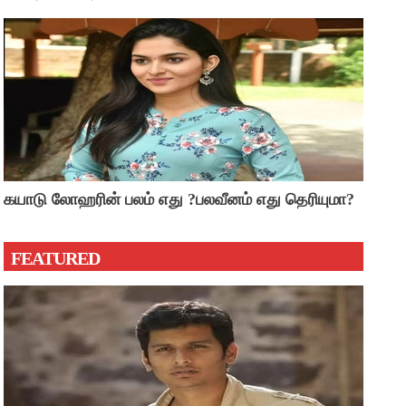
கயாடு லோஹரின் பலம் எது ?பலவீனம் எது தெரியுமா?
FEATURED