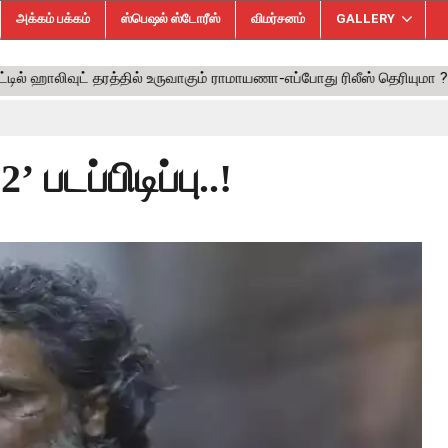
அக்கம் பக்கம்
ஸ்பெஷல் ஸ்டோரீஸ்
விமர்சனம்
GALLERY
 படப்பிடிப்பு..!