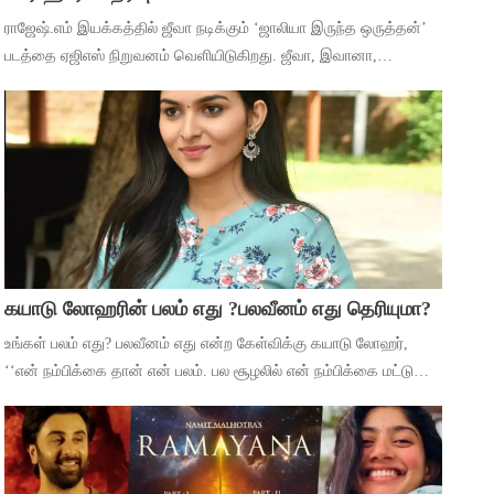
ராஜேஷ்.எம் இயக்கத்தில் ஜீவா நடிக்கும் ‘ஜாலியா இருந்த ஒருத்தன்’
படத்தை ஏஜிஎஸ் நிறுவனம் வெளியிடுகிறது. ஜீவா, இவானா,
பரிதாபங்கள் சுதாகர் உள்ளிட்ட பலர் நடித்திருக்கிறார்கள். எம்.சுகுமார்
ஒளிப்பதிவு செய்த
கயாடு லோஹரின் பலம் எது ?பலவீனம் எது தெரியுமா?
உங்கள் பலம் எது? பலவீனம் எது என்ற கேள்விக்கு கயாடு லோஹர்,
‘‘என் நம்பிக்கை தான் என் பலம். பல சூழலில் என் நம்பிக்கை மட்டுமே
எனக்கு துணையாக இருந்துள்ளது. தோல்விகள் வந்தாலும் அந்த
நம்பிக்கையே என்னை கரை ச