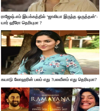
ராஜேஷ்.எம் இயக்கத்தில் ‘ஜாலியா இருந்த ஒருத்தன்’-
யார் ஹீரோ தெரியுமா ?
கயாடு லோஹரின் பலம் எது ?பலவீனம் எது தெரியுமா?