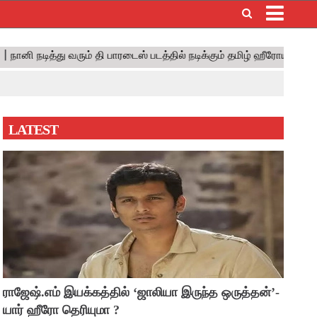
×
LATEST
ராஜேஷ்.எம் இயக்கத்தில் ‘ஜாலியா இருந்த ஒருத்தன்’-
யார் ஹீரோ தெரியுமா ?