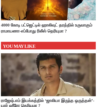
4000 கோடி பட்ஜெட்டில் ஹாலிவுட் தரத்தில் உருவாகும்
ராமாயணா-எப்போது ரிலீஸ் தெரியுமா ?
YOU MAY LIKE
ராஜேஷ்.எம் இயக்கத்தில் ‘ஜாலியா இருந்த ஒருத்தன்’-
யார் ஹீரோ தெரியுமா ?