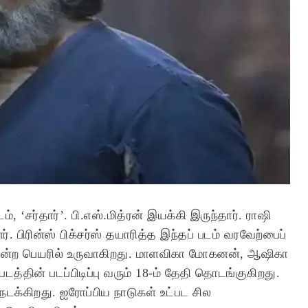
, ‘சர்தார்’. பி.எஸ்.மித்ரன் இயக்கி இருந்தார். ராஷி
பிரின்ஸ் பிக்சர்ஸ் தயாரித்த இந்தப் படம் வரவேற்பைப்
’ என்ற பெயரில் உருவாகிறது. மாளவிகா மோகனன், ஆஷிகா
 படத்தின் படப்பிடிப்பு வரும் 18-ம் தேதி தொடங்குகிறது.
நடக்கிறது. ஐரோப்பிய நாடுகள் உட்பட சில