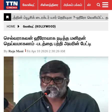
கோலிவுட்
சின்னத்திரை
அக்கம் பக்கம்
ஸ்பெஷல் ஸ்டோரீஸ்
கோலிவுட்
சின்னத்திரை
பாலிவுட்
ஹாலிவுட்
அக்கம்
ஸ்பெஷல்
விமர்சனம்
GALLERY
VIDEOS
What’s
Trending
பக்கம்
ஸ்டோரீஸ்
Hot
News
ACTRESS
HOME
கோலிவுட் (KOLLYWOOD)
ACTORS
செல்வராகவன் ஹீரோவாக நடித்த மனிதன்
தெய்வமாகலாம் -படத்தை பற்றி அவரின் பேட்டி
MOVIESTILLS
By
Raja Mani
Fri Apr 10 2026 2:30:26 AM
EVENTS