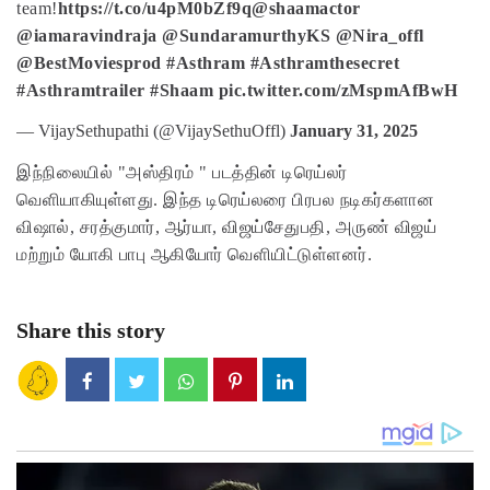
team!
https://t.co/u4pM0bZf9q
@shaamactor
@iamaravindraja
@SundaramurthyKS
@Nira_offl
@BestMoviesprod
#Asthram
#Asthramthesecret
#Asthramtrailer
#Shaam
pic.twitter.com/zMspmAfBwH
— VijaySethupathi (@VijaySethuOffl)
January 31, 2025
இந்நிலையில் "அஸ்திரம் " படத்தின் டிரெய்லர்
வெளியாகியுள்ளது. இந்த டிரெய்லரை பிரபல நடிகர்களான
விஷால், சரத்குமார், ஆர்யா, விஜய்சேதுபதி, அருண் விஜய்
மற்றும் யோகி பாபு ஆகியோர் வெளியிட்டுள்ளனர்.
Share this story