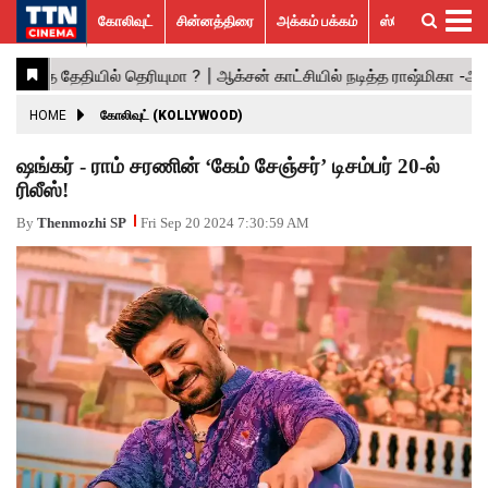
கோலிவுட்
சின்னத்திரை
அக்கம் பக்கம்
ஸ்பெஷல் ஸ்டோரீஸ்
கோலிவுட்
சின்னத்திரை
பாலிவுட்
ஹாலிவுட்
அக்கம்
ஸ்பெஷல்
விமர்சனம்
GALLERY
VIDEOS
What’s
Trending
பக்கம்
ஸ்டோரீஸ்
Hot
News
ACTRESS
HOME
கோலிவுட் (KOLLYWOOD)
ACTORS
ஷங்கர் - ராம் சரணின் ‘கேம் சேஞ்சர்’ டிசம்பர் 20-ல்
ரிலீஸ்!
MOVIESTILLS
By
Thenmozhi SP
Fri Sep 20 2024 7:30:59 AM
EVENTS