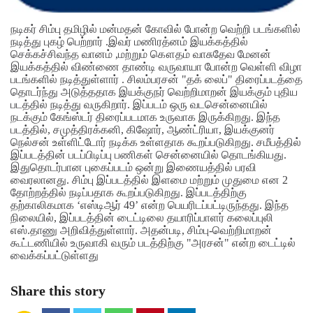
நடிகர் சிம்பு தமிழில் மன்மதன் கோவில் போன்ற வெற்றி படங்களில்
நடித்து புகழ் பெற்றார் .இவர் மணிரத்னம் இயக்கத்தில்
செக்கச்சிவந்த வானம் ,மற்றும் கௌதம் வாசுதேவ மேனன்
இயக்கத்தில் விண்ணை தாண்டி வருவாயா போன்ற வெள்ளி விழா
படங்களில் நடித்துள்ளார் .
சிலம்பரசன் "தக் லைப்" திரைப்படத்தை
தொடர்ந்து அடுத்ததாக இயக்குநர் வெற்றிமாறன் இயக்கும் புதிய
படத்தில் நடித்து வருகிறார். இப்படம் ஒரு வடசென்னையில்
நடக்கும் கேங்ஸ்டர் திரைப்படமாக உருவாக இருக்கிறது. இந்த
படத்தில், சமுத்திரக்கனி, கிஷோர், ஆண்ட்ரியா, இயக்குனர்
நெல்சன் உள்ளிட்டோர் நடிக்க உள்ளதாக கூறப்படுகிறது. சமீபத்தில்
இப்படத்தின் படப்பிடிப்பு பணிகள் சென்னையில் தொடங்கியது.
இதுதொடர்பான புகைப்படம் ஒன்று இணையத்தில் பரவி
வைரலானது.
சிம்பு இப்படத்தில் இளமை மற்றும் முதுமை என 2
தோற்றத்தில் நடிப்பதாக கூறப்படுகிறது. இப்படத்திற்கு
தற்காலிகமாக ‘எஸ்டிஆர் 49’ என்ற பெயரிடப்பட்டிருந்தது.
இந்த
நிலையில், இப்படத்தின் டைட்டிலை தயாரிப்பாளர் கலைப்புலி
எஸ்.தாணு அறிவித்துள்ளார். அதன்படி, சிம்பு-வெற்றிமாறன்
கூட்டணியில் உருவாகி வரும் படத்திற்கு "அரசன்" என்ற டைட்டில்
வைக்கப்பட்டுள்ளது
Share this story