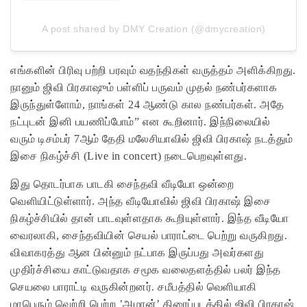
A post shared by DMY Creation (@dmycreation)
எங்களின் பிரிவு பற்றி பரவும் வதந்திகள் வருத்தம் அளிக்கிறது.
நானும் ஜிவி பிரகாஷும் பள்ளிப் பருவம் முதல் நண்பர்களாக
இருந்துள்ளோம், நாங்கள் 24 ஆண்டு கால நண்பர்கள். அதே
நட்புடன் இனி பயணிப்போம்” என கூறினார். இந்நிலையில்
வரும் டிசம்பர் 7ஆம் தேதி மலேசியாவில் ஜிவி பிரகாஷ் நடத்தும்
இசை நிகழ்ச்சி (Live in concert) நடைபெறவுள்ளது.
இது தொடர்பாக பாடகி சைந்தவி வீடியோ ஒன்றை
வெளியிட்டுள்ளார். அந்த வீடியோவில் ஜிவி பிரகாஷ் இசை
நிகழ்ச்சியில் தான் பாடவுள்ளதாக கூறியுள்ளார். இந்த வீடியோ
வைரலாகி, சைந்தவியின் செயல் பாராட்டை பெற்று வருகிறது.
விவாகரத்து ஆன பின்னும் நட்பாக இருப்பது அவர்களது
முதிர்ச்சியை காட்டுவதாக சமூக வலைதளத்தில் பலர் இந்த
செயலை பாராட்டி வருகின்றனர். சமீபத்தில் வெளியாகி
மாபெரும் வெற்றி பெற்ற ’அமரன்’ திரைப்படத்தில் ஜிவி பிரகாஷ்