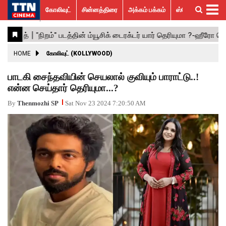
கோலிவுட்
சின்னத்திரை
அக்கம் பக்கம்
ஸ்பெஷல் ஸ்டோரீஸ்
கோலிவுட்
சின்னத்திரை
பாலிவுட்
ஹாலிவுட்
அக்கம்
ஸ்பெஷல்
விமர்சனம்
GALLERY
VIDEOS
What’s
Trending
பக்கம்
ஸ்டோரீஸ்
Hot
News
ACTRESS
HOME
கோலிவுட் (KOLLYWOOD)
ACTORS
பாடகி சைந்தவியின் செயலால் குவியும் பாராட்டு..!
என்ன செய்தார் தெரியுமா...?
MOVIESTILLS
By
Thenmozhi SP
Sat Nov 23 2024 7:20:50 AM
EVENTS