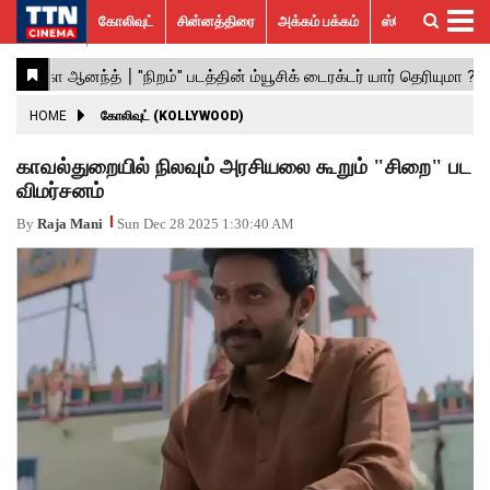
கோலிவுட்
சின்னத்திரை
அக்கம் பக்கம்
ஸ்பெஷல் ஸ்டோரீஸ்
கோலிவுட்
சின்னத்திரை
பாலிவுட்
ஹாலிவுட்
அக்கம்
ஸ்பெஷல்
விமர்சனம்
GALLERY
VIDEOS
What’s
Trending
பக்கம்
ஸ்டோரீஸ்
Hot
News
ACTRESS
HOME
கோலிவுட் (KOLLYWOOD)
ACTORS
காவல்துறையில் நிலவும் அரசியலை கூறும் "சிறை" பட
விமர்சனம்
MOVIESTILLS
By
Raja Mani
Sun Dec 28 2025 1:30:40 AM
EVENTS