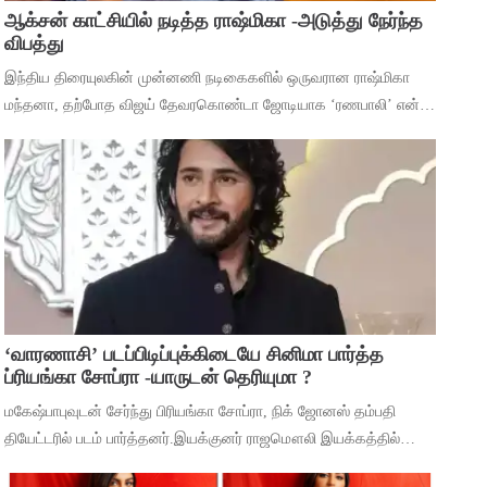
ஆக்சன் காட்சியில் நடித்த ராஷ்மிகா -அடுத்து நேர்ந்த
விபத்து
இந்திய திரையுலகின் முன்னணி நடிகைகளில் ஒருவரான ராஷ்மிகா
மந்தனா, தற்போத விஜய் தேவரகொண்டா ஜோடியாக ‘ரணபாலி’ என்ற
படத்தில் நடித்து முடித்துள்ளார். அடுத்து ஹீரோயினுக்கு
முக்கியத்துவம் கொண்ட ‘மைசா’ என்ற படத
‘வாரணாசி’ படப்பிடிப்புக்கிடையே சினிமா பார்த்த
ப்ரியங்கா சோப்ரா -யாருடன் தெரியுமா ?
மகேஷ்பாபுவுடன் சேர்ந்து பிரியங்கா சோப்ரா, நிக் ஜோனஸ் தம்பதி
தியேட்டரில் படம் பார்த்தனர்.இயக்குனர் ராஜமௌலி இயக்கத்தில்
மகேஷ் பாபு மற்றும் பிரியங்கா சோப்ரா முதன்மைப் பாத்திரங்களில்