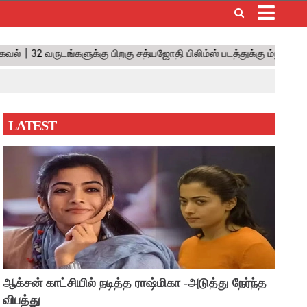
×
LATEST
ஆக்சன் காட்சியில் நடித்த ராஷ்மிகா -அடுத்து நேர்ந்த
விபத்து