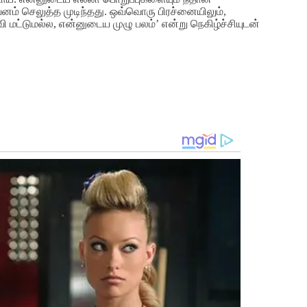
் செலுத்த முடிந்தது. ஒவ்வொரு பிரச்னையிலும்,
வி மட்டுமல்ல, என்னுடைய முழு பலம்’ என்று நெகிழ்ச்சியுடன்