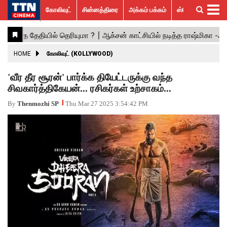
கோலிவுட்
சின்னத்திரை
அக்கம் பக்கம்
ஸ்பெஷல் ஸ்டோரீஸ்
கோலிவுட்
சின்னத்திரை
பாலிவுட்
ஹாலிவுட்
அக்கம்
ஸ்பெஷல்
விமர்சனம்
GALLERY
VIDEOS
What’s
Trending
பக்கம்
ஸ்டோரீஸ்
Hot
News
ACTRESS
HOME
கோலிவுட் (KOLLYWOOD)
ACTORS
'வீர தீர சூரன்' பார்க்க தியேட்டருக்கு வந்த
சிவகார்த்திகேயன்... ரசிகர்கள் உற்சாகம்...
MOVIESTILLS
By
Thenmozhi SP
Thu Mar 27 2025 3:54:42 PM
EVENTS