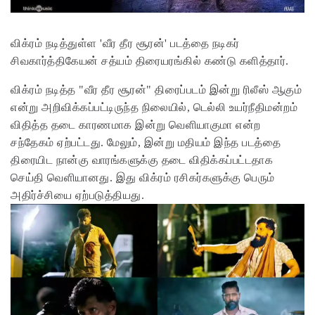
விக்ரம் நடித்துள்ள 'வீர தீர சூரன்' படத்தை நடிகர்
சிவகார்த்திகேயன் சத்யம் திரையரங்கில் கண்டு களித்தார்.
விக்ரம் நடித்த "வீர தீர சூரன்" திரைப்படம் இன்று ரிலீஸ் ஆகும்
என்று அறிவிக்கப்பட்டிருந்த நிலையில், டெல்லி உயர்நீதிமன்றம்
விதித்த தடை காரணமாக இன்று வெளியாகுமா என்ற
சந்தேகம் ஏற்பட்டது. மேலும், இன்று மதியம் இந்த படத்தை
திரையிட நான்கு வாரங்களுக்கு தடை விதிக்கப்பட்டதாக
செய்தி வெளியானது. இது விக்ரம் ரசிகர்களுக்கு பெரும்
அதிர்ச்சியை ஏற்படுத்தியது.