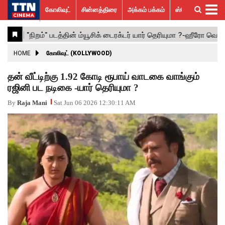
கோலிவுட்
சின்னத்திரை
அக்கம் பக்கம்
ஸ்பெஷல் ஸ்டோரீஸ்
கோலிவுட்
சின்னத்திரை
பாலிவுட்
ஹாலிவுட்
அக்கம்
ஸ்பெஷல்
விமர்சனம்
GALLERY
VIDEOS
What’s
Trending
பக்கம்
ஸ்டோரீஸ்
Hot
News
ACTRESS
HOME
கோலிவுட் (KOLLYWOOD)
ACTORS
தன் வீட்டிற்கு 1.92 கோடி ரூபாய் வாடகை வாங்கும்
ரஜினி பட நடிகை -யார் தெரியுமா ?
MOVIESTILLS
By
Raja Mani
Sat Jun 06 2026 12:30:11 AM
EVENTS