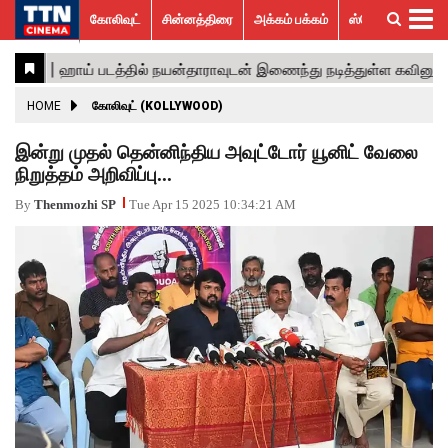
கோலிவுட்
சின்னத்திரை
அக்கம் பக்கம்
ஸ்பெஷல் ஸ்டோரீஸ்
கோலிவுட்
சின்னத்திரை
பாலிவுட்
ஹாலிவுட்
அக்கம்
ஸ்பெஷல்
விமர்சனம்
GALLERY
VIDEOS
What’s
Trending
பக்கம்
ஸ்டோரீஸ்
Hot
News
ACTRESS
HOME
கோலிவுட் (KOLLYWOOD)
ACTORS
இன்று முதல் தென்னிந்திய அவுட்டோர் யூனிட் வேலை
நிறுத்தம் அறிவிப்பு...
MOVIESTILLS
By
Thenmozhi SP
Tue Apr 15 2025 10:34:21 AM
EVENTS