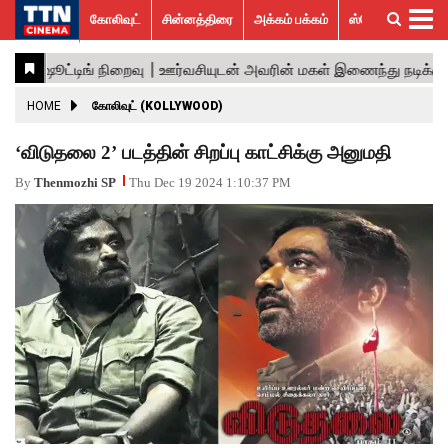
கோலிவுட்
சின்னத்திரை
அக்கம் பக்கம்
ஸ்பெஷல் ஸ்டோரீஸ்
கோலிவுட்
சின்னத்திரை
பாலிவுட்
ஹாலிவுட்
அக்கம்
ஸ்பெஷல்
விமர்சனம்
GALLERY
VIDEOS
What’s
Trending
பக்கம்
ஸ்டோரீஸ்
Hot
News
ACTRESS
HOME
கோலிவுட் (KOLLYWOOD)
ACTORS
‘விடுதலை 2’ படத்தின் சிறப்பு காட்சிக்கு அனுமதி
MOVIESTILLS
By
Thenmozhi SP
Thu Dec 19 2024 1:10:37 PM
EVENTS