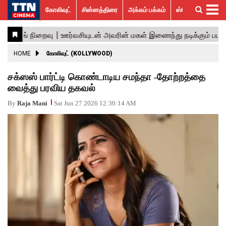
கோலிவுட்
சின்னத்திரை
அக்கம் பக்கம்
ஸ்பெஷல் ஸ்டோரீஸ்
கோலிவுட்
சின்னத்திரை
பாலிவுட்
ஹாலிவுட்
அக்கம்
ஸ்பெஷல்
விமர்சனம்
GALLERY
VIDEOS
What’s
Trending
பக்கம்
ஸ்டோரீஸ்
Hot
News
ACTRESS
HOME
கோலிவுட் (KOLLYWOOD)
ACTORS
சக்ஸஸ் பார்ட்டி கொண்டாடிய சமந்தா -தோற்றத்தை
வைத்து பரவிய தகவல்
MOVIESTILLS
By
Raja Mani
Sat Jun 27 2026 12:30:14 AM
EVENTS