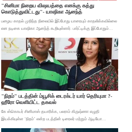
"சினிமா நிறைய விஷயத்தை எனக்கு கத்து
கொடுத்துவிட்டது"- யாஷிகா ஆனந்த்
பழைய காதல் முறிந்த நிலையில் இப்போது யாரையும் காதலிக்கவில்லை
என நடிகை யாஷிகா ஆனந்த் கூறியுள்ளார். பார்ட்டிக்கு இப்போதும்
செல்கிறீர்களா என்ற கேள்விக்கு, கடந்த 5 வருஷமா நான் எந்த
பார்ட்டிக்கும் போகுறது
"நிறம்" படத்தின் ம்யூசிக் டைரக்டர் யார் தெரியுமா ?-
ஹீரோ வெளியிட்ட தகவல்
கே ஸ்கொயர் சினிமாஸ் தயாரிக்க, பலராம் கிருஷ்ணா எழுதி
இயக்கியுள்ள ‘நிறம்’ என்ற படத்தின் டிரைலர் மற்றும் ஆடியோ
வெளியீட்டு விழா சென்னையில் நடந்தது. இதில் பாடகிகள் ஸ்ரீநிஷா,