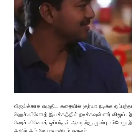
விஜய்க்காக எழுதிய கதையில் சூர்யா நடிக்க ஒப்பந்தம
ஹெச்.வினோத் இயக்கத்தில் நடிக்கவுள்ளார் விஜய். இ
ஹெச்.வினோத் ஒப்பந்தம் ஆவதற்கு முன்பு பல்வேறு இ
அதில் ஆர்.ஜே.பாலாஜியும் ஒருவர்.