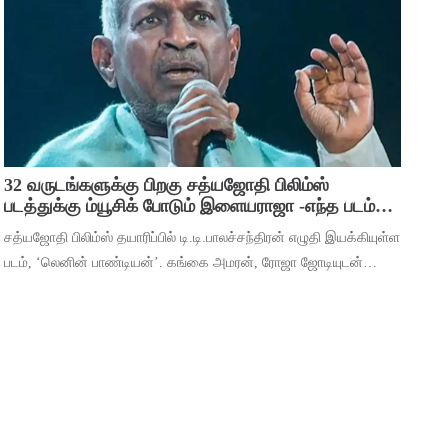
பிரவஸ்தி, டான்ஸ் மாஸ்டர் சாய்
32 வருடங்களுக்கு பிறகு சத்யஜோதி பிலிம்ஸ்
படத்துக்கு ம்யூசிக் போடும் இளையராஜா -எந்த படம்
தெரியுமா ?
சத்யஜோதி பிலிம்ஸ் தயாரிப்பில் டி.டி.பாலச்சந்திரன் எழுதி இயக்கியுள்ள
படம், ‘லெனின் பாண்டியன்’. கங்கை அமரன், ரோஜா ஜோடியுடன்
தர்ஷன் கணேசன், ஷ்ரிதா ராவ், ‘ஆடுகளம்’ நரேன், யுகேந்திரன்,
போஸ் வெங்கட், ஜார்ஜ