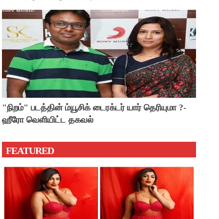
"நிறம்" படத்தின் ம்யூசிக் டைரக்டர் யார் தெரியுமா ?-
ஹீரோ வெளியிட்ட தகவல்
FEATURED