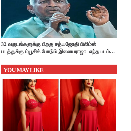
32 வருடங்களுக்கு பிறகு சத்யஜோதி பிலிம்ஸ்
படத்துக்கு ம்யூசிக் போடும் இளையராஜா -எந்த படம்
தெரியுமா ?
YOU MAY LIKE