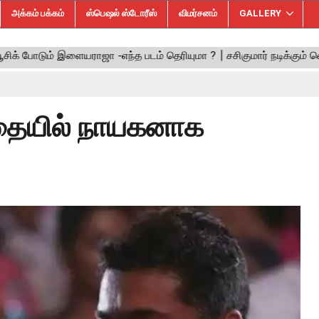
அக்கம் பக்கம்
ஸ்பெஷல் ஸ்டோரீஸ்
விமர்சனம்
GALLERY
கதையில் நாயகனாக