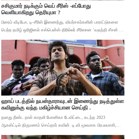
சசிகுமார் நடிக்கும் வெப் சீரிஸ் -எப்போது
வெளியாகிறது தெரியுமா ?
பிரைம் வீடியோ, டி-சீரிஸ் இணைந்து, விமர்சகர்களின் பாராட்டுகளை
பெற்ற தமிழ் ஒரிஜினல் சஸ்பென்ஸ் திரில்லர் சீரிஸான ‘வதந்தி சீசன் 2:
தி மிஸ்டரி ஆஃப் மணி’யில் இருந்து ‘தெய்வா’ என்ற பாடலை
வெளியிட்டுள்ளனர். ச
ஹாய் படத்தில் நயன்தாராவுடன் இணைந்து நடித்துள்ள
கவினுக்கு வந்த மகிழ்ச்சியான செய்தி .
தனது நீண்ட நாள் காதலி மோனிகா டேவிட்டை, கடந்த 2023
ஆகஸ்ட்டில் திருமணம் செய்தார் கவின். டி.வி மூலமாக பிரபலமாகி,
பிறகு உதவி இயக்குனராக பணியாற்றி, முக்கிய கேரக்டரில் நடித்ததன்