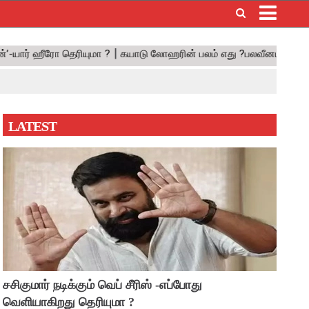
×
LATEST
சசிகுமார் நடிக்கும் வெப் சீரிஸ் -எப்போது
வெளியாகிறது தெரியுமா ?