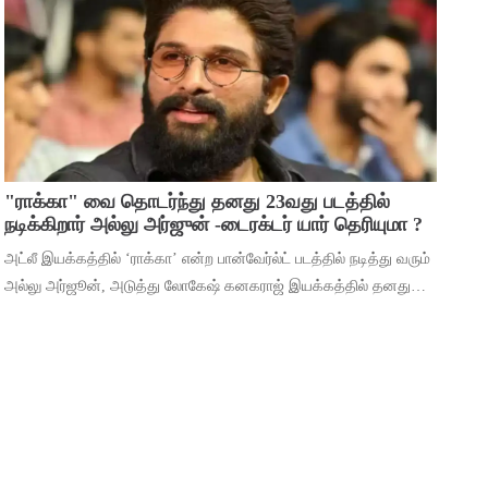
மூலம் ஹீரோவாக மாறி வெற்றிபெ
"ராக்கா" வை தொடர்ந்து தனது 23வது படத்தில்
நடிக்கிறார் அல்லு அர்ஜுன் -டைரக்டர் யார் தெரியுமா ?
அட்லீ இயக்கத்தில் ‘ராக்கா’ என்ற பான்வேர்ல்ட் படத்தில் நடித்து வரும்
அல்லு அர்ஜூன், அடுத்து லோகேஷ் கனகராஜ் இயக்கத்தில் தனது
23வது படத்தில் நடிக்கிறார். இந்நிலையில், 2026ம் ஆண்டுக்கான
தனது ரசிகர் மன்ற