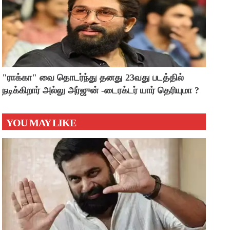
"ராக்கா" வை தொடர்ந்து தனது 23வது படத்தில்
நடிக்கிறார் அல்லு அர்ஜுன் -டைரக்டர் யார் தெரியுமா ?
YOU MAY LIKE