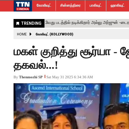
கோலிவுட்
சின்னத்திரை
பாலிவுட்
ஹாலிவுட்
HOME
கோலிவுட் (KOLLYWOOD)
மகள் குறித்து சூர்யா - ஜ
தகவல்...!
By
Thenmozhi SP
Sat May 31 2025 6:34:36 AM