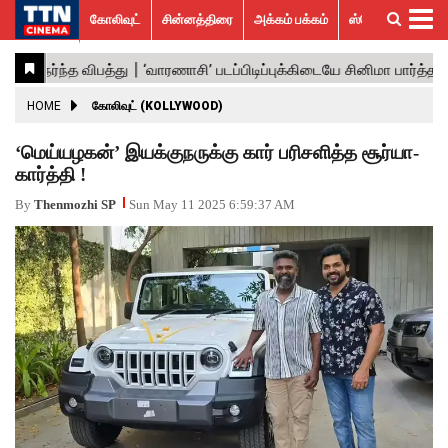
கோலிவுட்
சின்னத்திரை
அக்கம் பக்கம்
ஸ்பெஷல் ஸ்டோரீஸ்
கோலிவுட்
சின்னத்திரை
பாலிவுட்
ஹாலிவுட்
அக்கம்
ஸ்பெஷல்
விமர்சனம்
GALLERY
VIDEOS
What’s
Trending
பக்கம்
ஸ்டோரீஸ்
Hot
News
ACTRESS
HOME
கோலிவுட் (KOLLYWOOD)
ACTORS
‘மெய்யழகன்’ இயக்குநருக்கு கார் பரிசளித்த சூர்யா-
கார்த்தி !
MOVIESTILLS
By
Thenmozhi SP
Sun May 11 2025 6:59:37 AM
EVENTS