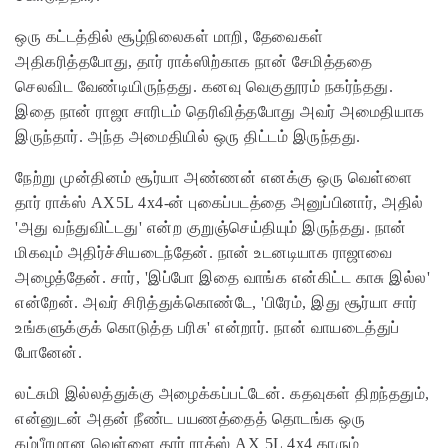
ஒரு கட்டத்தில் சூழ்நிலைகள் மாறி, தேவைகள்
அதிகரித்தபோது, ​​தார் ராக்ஸிற்காக நான் சேமித்ததை
செலவிட வேண்டியிருந்தது. கனவு வெகுதூரம் நகர்ந்தது.
இதை நான் ராஜா சாரிடம் தெரிவித்தபோது அவர் அமைதியாக
இருந்தார். அந்த அமைதியில் ஒரு திட்டம் இருந்தது.
நேற்று முன்தினம் சூர்யா அண்ணன் எனக்கு ஒரு வெள்ளை
தார் ராக்ஸ் AX5L 4x4-ன் புகைப்படத்தை அனுப்பினார், அதில்
'அது வந்துவிட்டது' என்ற குறுஞ்செய்தியும் இருந்தது. நான்
மிகவும் அதிர்ச்சியடைந்தேன். நான் உடனடியாக ராஜாவை
அழைத்தேன். சார், 'இப்போ இதை வாங்க என்கிட்ட காசு இல்ல'
என்றேன். அவர் சிரித்துக்கொண்டே, 'பிரேம், இது சூர்யா சார்
உங்களுக்குக் கொடுத்த பரிசு' என்றார். நான் வாயடைத்துப்
போனேன்.
லட்சுமி இல்லத்துக்கு அழைக்கப்பட்டேன். கதவுகள் திறந்ததும்,
என்னுடன் அதன் நீண்ட பயணத்தைத் தொடங்க ஒரு
கம்பீரமான வெள்ளை தார் ராக்ஸ் AX 5L 4x4 காரும்