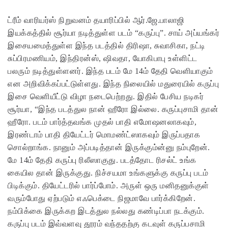
ட்ரீம் வாரியர்ஸ் நிறுவனம் தயாரிப்பில் ஆர்.ஜே.பாலாஜி
இயக்கத்தில் சூர்யா நடித்துள்ள படம் “கருப்பு”. சாய் அப்யங்கர்
இசையமைத்துள்ள இந்த படத்தில் திரிஷா, சுவாசிகா, நட்டி
சுப்பிரமணியம், இந்திரன்ஸ், ஷிவதா, யோகிபாபு உள்ளிட்ட
பலரும் நடித்துள்ளனர். இந்த படம் மே 14ம் தேதி வெளியாகும்
என அறிவிக்கப்பட்டுள்ளது. இந்த நிலையில் மதுரையில் கருப்பு
இசை வெளியீட்டு விழா நடைபெற்றது.
இதில் பேசிய நடிகர்
சூர்யா, “இந்த படத்துல நான் ஹீரோ இல்லை. கருப்புசாமி தான்
ஹீரோ. படம் பார்த்தவங்க முதல் பாதி எமோஷனலாகவும்,
இரண்டாம் பாதி தியேட்டர் மொமண்ட்ஸாகவும் இருப்பதாக
சொல்றாங்க. நானும் அப்படித்தான் இருக்கும்ன்னு நம்புறேன்.
மே 14ம் தேதி கருப்பு ரிலீஸாகுது. படத்தோட ரிசல்ட் உங்க
கையில தான் இருக்குது. நிச்சயமா உங்களுக்கு கருப்பு படம்
பிடிக்கும். தியேட்டரில் பார்ப்போம்.
அருள் ஒரு மனிதனுக்குள்
வரும்போது ஏற்படும் எஃபெக்டை நிஜமாவே பார்க்கிறேன்.
நம்பிக்கை இருக்கற இடத்துல நல்லது கண்டிப்பா நடக்கும்.
கருப்பு படம் இவ்வளவு தூரம் வந்ததற்கு கடவுள் கருப்பசாமி