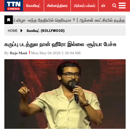
கோலிவுட்
சின்னத்திரை
அக்கம் பக்கம்
ஸ்பெஷல் ஸ்டோரீஸ்
கோலிவுட்
சின்னத்திரை
பாலிவுட்
ஹாலிவுட்
அக்கம்
ஸ்பெஷல்
விமர்சனம்
GALLERY
VIDEOS
What’s
Trending
பக்கம்
ஸ்டோரீஸ்
Hot
News
ACTRESS
HOME
கோலிவுட் (KOLLYWOOD)
ACTORS
கருப்பு படத்துல நான் ஹீரோ இல்லை -சூர்யா பேச்சு
MOVIESTILLS
By
Raja Mani
Mon May 04 2026 2:30:04 AM
EVENTS