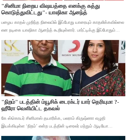
"சினிமா நிறைய விஷயத்தை எனக்கு கத்து
கொடுத்துவிட்டது"- யாஷிகா ஆனந்த்
பழைய காதல் முறிந்த நிலையில் இப்போது யாரையும் காதலிக்கவில்லை
என நடிகை யாஷிகா ஆனந்த் கூறியுள்ளார். பார்ட்டிக்கு இப்போதும்
செல்கிறீர்களா என்ற கேள்விக்கு, கடந்த 5 வருஷமா நான் எந்த
பார்ட்டிக்கும் போகுறது
"நிறம்" படத்தின் ம்யூசிக் டைரக்டர் யார் தெரியுமா ?-
ஹீரோ வெளியிட்ட தகவல்
கே ஸ்கொயர் சினிமாஸ் தயாரிக்க, பலராம் கிருஷ்ணா எழுதி
இயக்கியுள்ள ‘நிறம்’ என்ற படத்தின் டிரைலர் மற்றும் ஆடியோ
வெளியீட்டு விழா சென்னையில் நடந்தது. இதில் பாடகிகள் ஸ்ரீநிஷா,