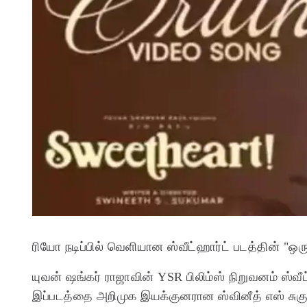
ரியோ நடிப்பில் வெளியான ஸ்வீட்ஹார்ட் படத்தின் "ஒ
யுவன் ஷங்கர் ராஜாவின் YSR பிலிம்ஸ் நிறுவனம் ஸ்வீ
இப்படத்தை அறிமுக இயக்குனரான ஸ்வினீத் எஸ் சுகும