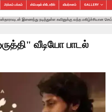
அக்கம் பக்கம்
ஸ்பெஷல் ஸ்டோரீஸ்
விமர்சனம்
GALLERY
ஒருத்தி" வீடியோ பாடல்