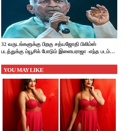
32 வருடங்களுக்கு பிறகு சத்யஜோதி பிலிம்ஸ்
படத்துக்கு ம்யூசிக் போடும் இளையராஜா -எந்த படம்
தெரியுமா ?
YOU MAY LIKE