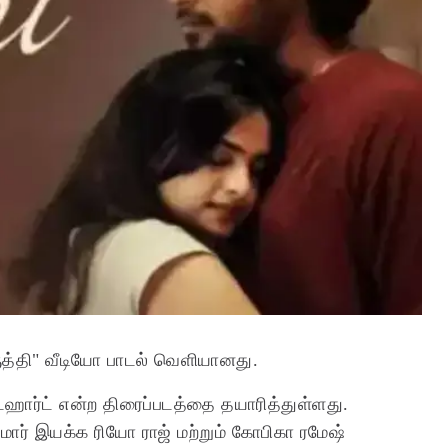
ருத்தி" வீடியோ பாடல் வெளியானது.
ட்ஹார்ட் என்ற திரைப்படத்தை தயாரித்துள்ளது.
ார் இயக்க ரியோ ராஜ் மற்றும் கோபிகா ரமேஷ்