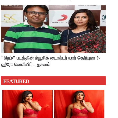
"நிறம்" படத்தின் ம்யூசிக் டைரக்டர் யார் தெரியுமா ?-
ஹீரோ வெளியிட்ட தகவல்
FEATURED