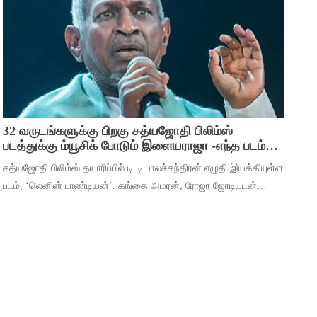
பிரவஸ்தி, டான்ஸ் மாஸ்டர் சாய்
32 வருடங்களுக்கு பிறகு சத்யஜோதி பிலிம்ஸ்
படத்துக்கு ம்யூசிக் போடும் இளையராஜா -எந்த படம்
தெரியுமா ?
சத்யஜோதி பிலிம்ஸ் தயாரிப்பில் டி.டி.பாலச்சந்திரன் எழுதி இயக்கியுள்ள
படம், ‘லெனின் பாண்டியன்’. கங்கை அமரன், ரோஜா ஜோடியுடன்
தர்ஷன் கணேசன், ஷ்ரிதா ராவ், ‘ஆடுகளம்’ நரேன், யுகேந்திரன்,
போஸ் வெங்கட், ஜார்ஜ