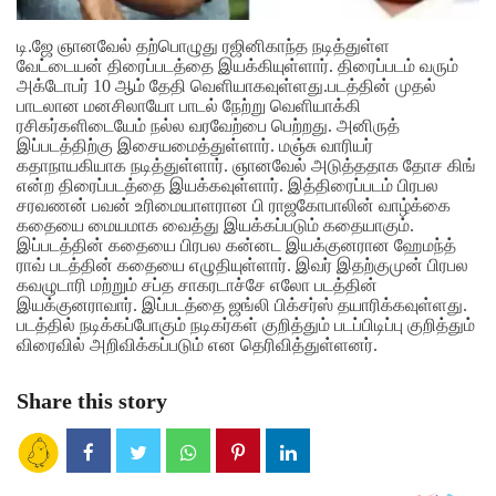
டி.ஜே ஞானவேல் தற்பொழுது ரஜினிகாந்த நடித்துள்ள
வேட்டையன் திரைப்படத்தை இயக்கியுள்ளார். திரைப்படம் வரும்
அக்டோபர் 10 ஆம் தேதி வெளியாகவுள்ளது.படத்தின் முதல்
பாடலான மனசிலாயோ பாடல் நேற்று வெளியாக்கி
ரசிகர்களிடையேம் நல்ல வரவேற்பை பெற்றது. அனிருத்
இப்படத்திற்கு இசையமைத்துள்ளார். மஞ்சு வாரியர்
கதாநாயகியாக நடித்துள்ளார். ஞானவேல் அடுத்ததாக தோச கிங்
என்ற திரைப்படத்தை இயக்கவுள்ளார். இத்திரைப்படம் பிரபல
சரவணன் பவன் உரிமையாளரான பி ராஜகோபாலின் வாழ்க்கை
கதையை மையமாக வைத்து இயக்கப்படும் கதையாகும்.
இப்படத்தின் கதையை பிரபல கன்னட இயக்குனரான ஹேமந்த்
ராவ் படத்தின் கதையை எழுதியுள்ளார். இவர் இதற்குமுன் பிரபல
கவழுடாரி மற்றும் சப்த சாகரடாச்சே எலோ படத்தின்
இயக்குனராவார். இப்படத்தை ஜங்லி பிக்சர்ஸ் தயாரிக்கவுள்ளது.
படத்தில் நடிக்கப்போகும் நடிகர்கள் குறித்தும் படப்பிடிப்பு குறித்தும்
விரைவில் அறிவிக்கப்படும் என தெரிவித்துள்ளனர்.
Share this story