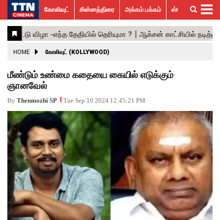
கோலிவுட்
சின்னத்திரை
அக்கம் பக்கம்
ஸ்பெஷல் ஸ்டோரீஸ்
கோலிவுட்
சின்னத்திரை
பாலிவுட்
ஹாலிவுட்
அக்கம்
ஸ்பெஷல்
விமர்சனம்
GALLERY
VIDEOS
What’s
Trending
பக்கம்
ஸ்டோரீஸ்
Hot
News
ACTRESS
HOME
கோலிவுட் (KOLLYWOOD)
ACTORS
மீண்டும் உண்மை கதையை கையில் எடுக்கும்
ஞானவேல்
MOVIESTILLS
By
Thenmozhi SP
Tue Sep 10 2024 12:45:21 PM
EVENTS