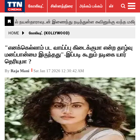
கோலிவுட்
சின்னத்திரை
அக்கம் பக்கம்
ஸ்பெஷல் ஸ்டோரீஸ்
கோலிவுட்
சின்னத்திரை
பாலிவுட்
ஹாலிவுட்
அக்கம்
ஸ்பெஷல்
விமர்சனம்
GALLERY
VIDEOS
What’s
Trending
பக்கம்
ஸ்டோரீஸ்
Hot
News
ACTRESS
HOME
கோலிவுட் (KOLLYWOOD)
ACTORS
"எனக்கெல்லாம் பட வாய்ப்பு கிடைக்குமா என்ற தாழ்வு
மனப்பான்மை இருந்தது"-இப்படி கூறும் நடிகை யார்
MOVIESTILLS
தெரியுமா ?
EVENTS
By
Raja Mani
Sat Jan 17 2026 12:30:42 AM