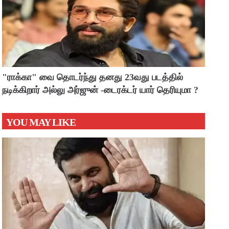
"ராக்கா" வை தொடர்ந்து தனது 23வது படத்தில்
நடிக்கிறார் அல்லு அர்ஜுன் -டைரக்டர் யார் தெரியுமா ?
YOU MAY LIKE