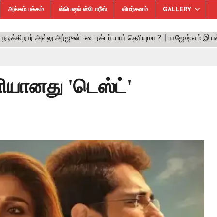
அக்கம் பக்கம்
ஸ்பெஷல் ஸ்டோரீஸ்
விமர்சனம்
GALLERY
ியானது 'டெஸ்ட்'