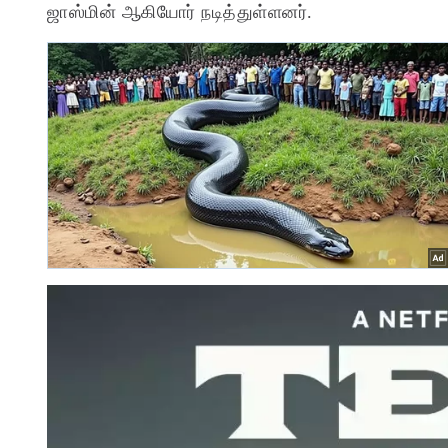
ஜாஸ்மின் ஆகியோர் நடித்துள்ளனர்.