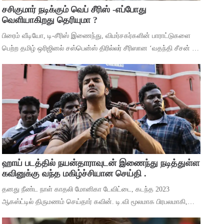
சசிகுமார் நடிக்கும் வெப் சீரிஸ் -எப்போது
வெளியாகிறது தெரியுமா ?
பிரைம் வீடியோ, டி-சீரிஸ் இணைந்து, விமர்சகர்களின் பாராட்டுகளை
பெற்ற தமிழ் ஒரிஜினல் சஸ்பென்ஸ் திரில்லர் சீரிஸான ‘வதந்தி சீசன் 2:
தி மிஸ்டரி ஆஃப் மணி’யில் இருந்து ‘தெய்வா’ என்ற பாடலை
வெளியிட்டுள்ளனர். ச
ஹாய் படத்தில் நயன்தாராவுடன் இணைந்து நடித்துள்ள
கவினுக்கு வந்த மகிழ்ச்சியான செய்தி .
தனது நீண்ட நாள் காதலி மோனிகா டேவிட்டை, கடந்த 2023
ஆகஸ்ட்டில் திருமணம் செய்தார் கவின். டி.வி மூலமாக பிரபலமாகி,
பிறகு உதவி இயக்குனராக பணியாற்றி, முக்கிய கேரக்டரில் நடித்ததன்