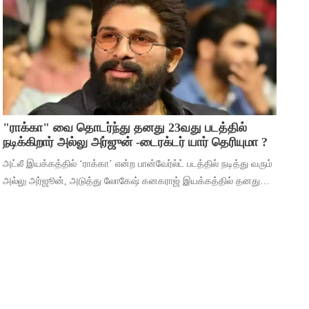
மூலம் ஹீரோவாக மாறி வெற்றிபெ
"ராக்கா" வை தொடர்ந்து தனது 23வது படத்தில்
நடிக்கிறார் அல்லு அர்ஜுன் -டைரக்டர் யார் தெரியுமா ?
அட்லீ இயக்கத்தில் ‘ராக்கா’ என்ற பான்வேர்ல்ட் படத்தில் நடித்து வரும்
அல்லு அர்ஜூன், அடுத்து லோகேஷ் கனகராஜ் இயக்கத்தில் தனது
23வது படத்தில் நடிக்கிறார். இந்நிலையில், 2026ம் ஆண்டுக்கான
தனது ரசிகர் மன்ற